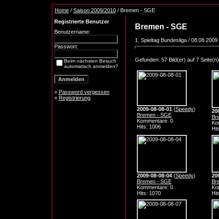
Home
/
Saison 2009/2010
/ Bremen - SGE
Registrierte Benutzer
Bremen - SGE
Benutzername:
1. Spieltag Bundesliga / 08.08.2009 
Passwort:
Gefunden: 57 Bild(er) auf 7 Seite(n).
Beim nächsten Besuch
automatisch anmelden?
»
Password vergessen
»
Registrierung
2009-08-08-01
(
Speedy
)
20
Bremen - SGE
Br
Kommentare: 0
Ko
Hits: 1006
Hit
2009-08-08-04
(
Speedy
)
20
Bremen - SGE
Br
Kommentare: 0
Ko
Hits: 1070
Hit