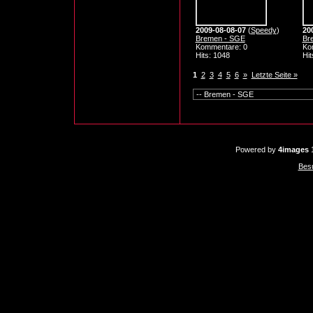
2009-08-08-07
(
Speedy
)
20
Bremen - SGE
Br
Kommentare: 0
Ko
Hits: 1048
Hit
1
2
3
4
5
6
»
Letzte Seite »
Powered by
4images
1
Bes