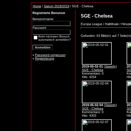
Home
/
Saison 2018/2019
/ SGE - Chelsea
Registrierte Benutzer
SGE - Chelsea
Benutzername:
Europa League / Halbfinale / Hinspie
Passwort:
Gefunden: 63 Bild(er) auf 7 Seite(n).
Beim nächsten Besuch
automatisch anmelden?
»
Password vergessen
»
Registrierung
2019-05-02-01
(
Speedy
)
20
SGE - Chelsea
SG
Kommentare: 0
Ko
Hits: 4254
Hit
2019-05-02-04
(
Speedy
)
20
SGE - Chelsea
SG
Kommentare: 0
Ko
Hits: 4303
Hit