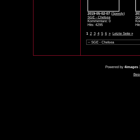
2019-05-02-07
(
Speedy
)
20
SGE - Chelsea
SG
Kommentare: 0
Ko
Hits: 4295
Hit
1
2
3
4
5
6
»
Letzte Seite »
Powered by
4images
1
Bes