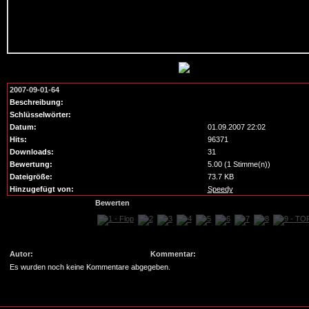
2007-09-01-64
Beschreibung:
Schlüsselwörter:
Datum:
01.09.2007 22:02
Hits:
96371
Downloads:
31
Bewertung:
5.00 (1 Stimme(n))
Dateigröße:
73.7 KB
Hinzugefügt von:
Speedy
Bewerten
Autor:
Kommentar:
Es wurden noch keine Kommentare abgegeben.