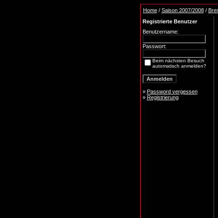
Home
/
Saison 2007/2008
/
Bre
Registrierte Benutzer
Benutzername:
Passwort:
Beim nächsten Besuch
automatisch anmelden?
»
Password vergessen
»
Registrierung