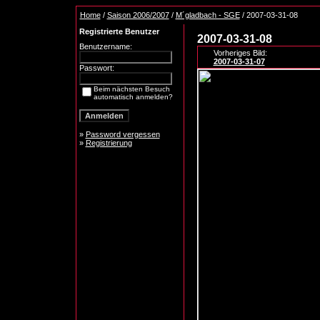
Home
/
Saison 2006/2007
/
M´gladbach - SGE
/ 2007-03-31-08
Registrierte Benutzer
2007-03-31-08
Benutzername:
Vorheriges Bild:
2007-03-31-07
Passwort:
Beim nächsten Besuch
automatisch anmelden?
»
Password vergessen
»
Registrierung