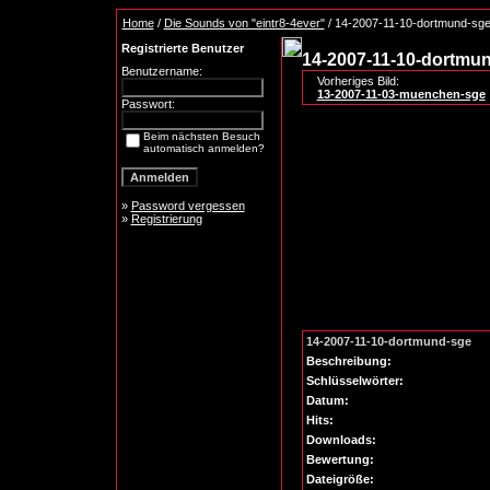
Home
/
Die Sounds von "eintr8-4ever"
/ 14-2007-11-10-dortmund-sg
Registrierte Benutzer
14-2007-11-10-dortmu
Benutzername:
Vorheriges Bild:
13-2007-11-03-muenchen-sge
Passwort:
Beim nächsten Besuch
automatisch anmelden?
»
Password vergessen
»
Registrierung
14-2007-11-10-dortmund-sge
Beschreibung:
Schlüsselwörter:
Datum:
Hits:
Downloads:
Bewertung:
Dateigröße: