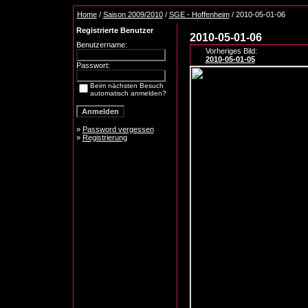
Home
/
Saison 2009/2010
/
SGE - Hoffenheim
/ 2010-05-01-06
Registrierte Benutzer
2010-05-01-06
Benutzername:
Vorheriges Bild:
2010-05-01-05
Passwort:
Beim nächsten Besuch
automatisch anmelden?
»
Password vergessen
»
Registrierung