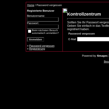
Home
/ Password vergessen
Registrierte Benutzer
Kontrollzentrum
Benutzername:
Sollten Sie Ihr Passwort verge
Passwort:
Geben Sie einfach in das Textfe
registriert haben.
Beim nächsten Besuch
automatisch anmelden?
Password vergessen
E-Mail:
»
Password vergessen
»
Registrierung
Powered by
4images
1
Bes