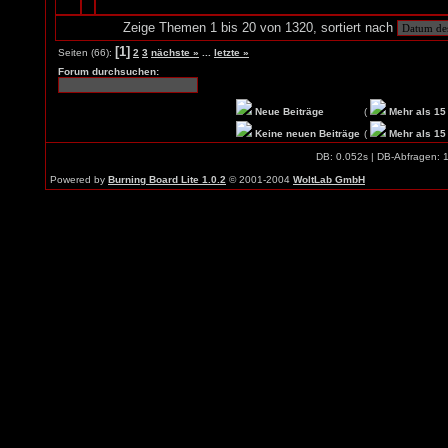
Zeige Themen 1 bis 20 von 1320, sortiert nach
[1]
Seiten (66):
2
3
nächste »
...
letzte »
Forum durchsuchen:
Neue Beiträge
(
Mehr als 15
Keine neuen Beiträge
(
Mehr als 15
DB: 0.052s | DB-Abfragen: 
Powered by
Burning Board Lite 1.0.2
© 2001-2004
WoltLab GmbH