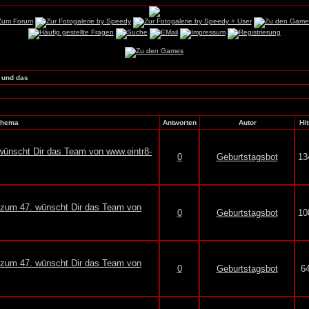
 und das
Thema
Antworten
Autor
Hit
wünscht Dir das Team von www.eintr8-
0
Geburtstagsbot
13
e zum 47. wünscht Dir das Team von
0
Geburtstagsbot
10
e zum 47. wünscht Dir das Team von
0
Geburtstagsbot
6