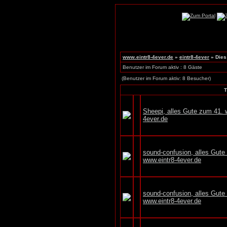
www.eintr8-4ever.de
»
eintr8-4ever
» Dies
Benutzer im Forum aktiv : 8 Gäste
(Benutzer im Forum aktiv: 8 Besucher)
Sheepi, alles Gute zum 41. 
4ever.de
sound-confusion, alles Gut
www.eintr8-4ever.de
sound-confusion, alles Gut
www.eintr8-4ever.de