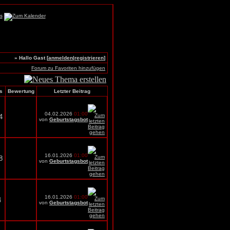
» Hallo Gast [
anmelden
|
registrieren
]
Forum zu Favoriten hinzufügen
s
Bewertung
Letzter Beitrag
04.02.2026
01:00
4
von
Geburtstagsbot
16.01.2026
01:00
8
von
Geburtstagsbot
16.01.2026
01:00
4
von
Geburtstagsbot