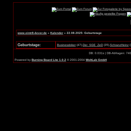
www.eintr8-4ever.de
»
Kalender
» 22.08.2025: Geburtstage
Geburtstage:
Businessbiker
(47),
Der_SGE_ZeD
(35),
SchranzHeinz
(
DB: 0.031s | DB-Abfragen: 74
Powered by
Burning Board Lite 1.0.2
© 2001-2004
WoltLab GmbH