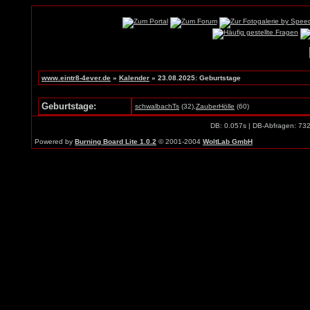
www.eintr8-4ever.de
»
Kalender
» 23.08.2025: Geburtstage
Geburtstage:
schwalbachTs
(32),
ZauberHölle
(60)
DB: 0.057s | DB-Abfragen: 73
Powered by
Burning Board Lite 1.0.2
© 2001-2004
WoltLab GmbH