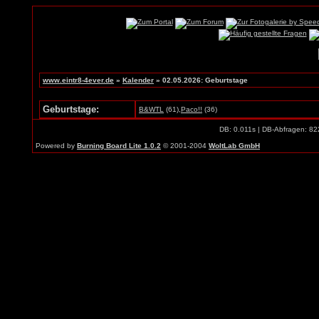
www.eintr8-4ever.de
»
Kalender
» 02.05.2026: Geburtstage
Geburtstage:
B&WTL
(61),
Paco!!
(36)
DB: 0.011s | DB-Abfragen: 82
Powered by
Burning Board Lite 1.0.2
© 2001-2004
WoltLab GmbH