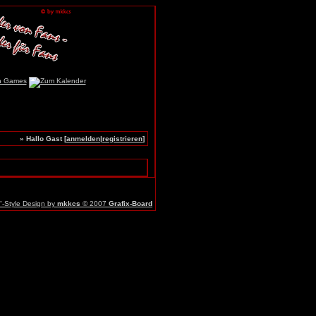
» Hallo Gast [
anmelden
|
registrieren
]
r"-Style Design by
mkkcs
© 2007
Grafix-Board