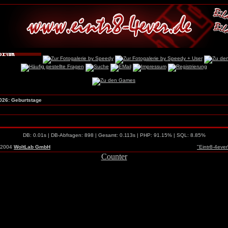
026: Geburtstage
DB: 0.01s | DB-Abfragen: 898 | Gesamt: 0.113s | PHP: 91.15% | SQL: 8.85%
-2004
WoltLab GmbH
"Eintr8-4eve
Counter