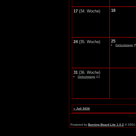
18
17
(34. Woche)
25
24
(35. Woche)
Geburtstage
(5
31
(36. Woche)
Geburtstage
(1)
« Juli 2026
Powered by
Burning Board Lite 1.0.2
© 2001