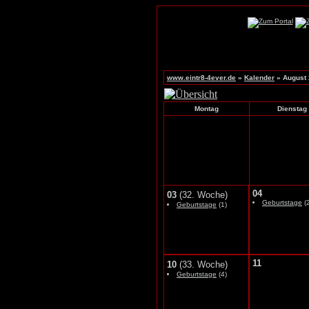
www.eintr8-4ever.de
»
Kalender
» August
Montag
Dienstag
04
03
(32. Woche)
Geburtstage
(2
Geburtstage
(1)
11
10
(33. Woche)
Geburtstage
(4)