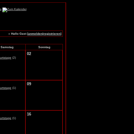
» Hallo Gast [
anmelden
|
registrieren
]
Samstag
Sonntag
02
urtstage
(2)
09
urtstage
(1)
16
urtstage
(1)