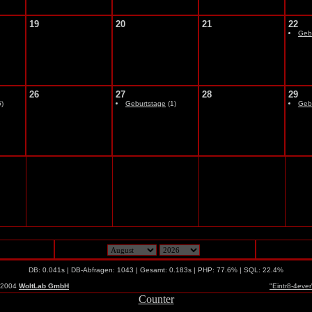
19
20
21
22
Geb
26
27
28
29
)
Geburtstage
(1)
Geb
DB: 0.041s | DB-Abfragen: 1043 | Gesamt: 0.183s | PHP: 77.6% | SQL: 22.4%
-2004
WoltLab GmbH
"Eintr8-4eve
Counter