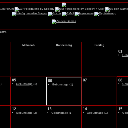
 2026
Mittwoch
Donnerstag
Freitag
01
Geb
05
07
08
06
)
Geburtstage
(1)
Geb
Geburtstage
(1)
12
13
14
15
Geburtstage
(2)
Geburtstage
(1)
Geburtstage
(1)
Geb