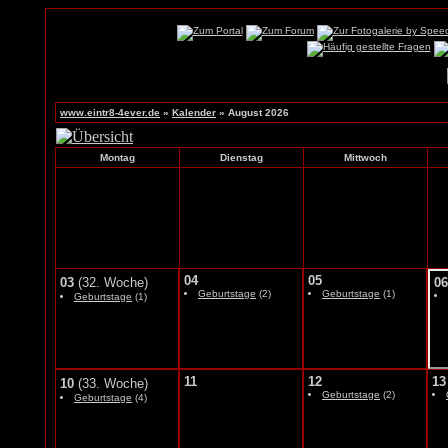
www.eintr8-4ever.de
»
Kalender
» August 2026
Montag
Dienstag
Mittwoch
04
05
03
(32. Woche)
06
Geburtstage
(2)
Geburtstage
(1)
Geburtstage
(1)
11
12
13
10
(33. Woche)
Geburtstage
(2)
Geburtstage
(4)