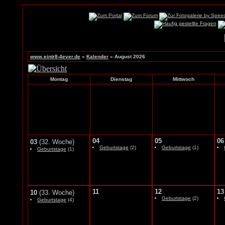
www.eintr8-4ever.de
»
Kalender
» August 2026
Montag
Dienstag
Mittwoch
04
05
06
03
(32. Woche)
Geburtstage
(2)
Geburtstage
(1)
Geburtstage
(1)
11
12
13
10
(33. Woche)
Geburtstage
(2)
Geburtstage
(4)