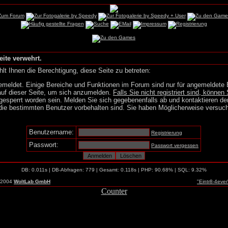
eite verwehrt.
lt Ihnen die Berechtigung, diese Seite zu betreten:
emeldet. Einige Bereiche und Funktionen im Forum sind nur für angemeldete 
auf dieser Seite, um sich anzumelden.
Falls Sie nicht registriert sind, können 
gesperrt worden sein. Melden Sie sich gegebenenfalls ab und kontaktieren de
die bestimmten Benutzer vorbehalten sind. Sie haben Möglicherweise versuch
Benutzername:
Registrierung
Passwort:
Passwort vergessen
DB: 0.011s | DB-Abfragen: 779 | Gesamt: 0.118s | PHP: 90.68% | SQL: 9.32%
-2004
WoltLab GmbH
"Eintr8-4eve
Counter