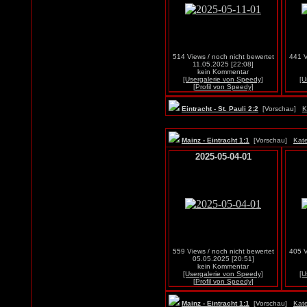
514 Views / noch nicht bewertet
441 V
11.05.2025 [22:08]
kein Kommentar
[Usergalerie von Speedy]
[U
[Profil von Speedy]
Eintracht - St. Pauli 2:2
[Vorschau]
K
Mainz - Eintracht 1:1
[Vorschau]
Kate
2025-05-04-01
559 Views / noch nicht bewertet
405 V
05.05.2025 [20:51]
kein Kommentar
[Usergalerie von Speedy]
[U
[Profil von Speedy]
Mainz - Eintracht 1:1
[Vorschau]
Kate