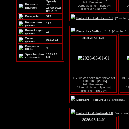
Speedy
kein Kommentar
Neuestes
am
[Usergalerie von Speedy]
[U
Bild von:
16.05.2026
[Profil von Speedy]
um 21:21
Kategorien:
374
Eintracht - Heidenheim 1:0
[Vorscha
Kommentare
130
gesamt:
Bewertungen
Eintracht - Freiburg 2 : 0
[Vorschau]
17
gesamt:
2026-03-01-01
Views
5151652
gesamt:
Gesperrte
4
Bilder:
Speicherplatz
1323.19
verbraucht:
MB
117 Views / noch nicht bewertet
107 V
01.03.2026 [22:15]
kein Kommentar
[Usergalerie von Speedy]
[U
[Profil von Speedy]
Eintracht - Freiburg 2 : 0
[Vorschau]
Eintracht - M´gladbach 3:0
[Vorscha
2026-02-14-01