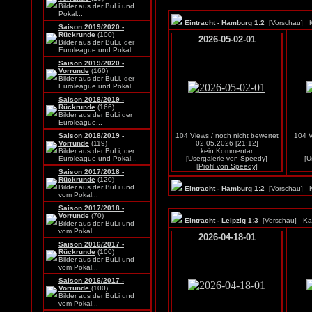
Bilder aus der BuLi und
Pokal...
Eintracht - Hamburg 1:2
[Vorschau]
Saison 2019/2020 -
Rückrunde
(100)
2026-05-02-01
Bilder aus der BuLi, der
Euroleague und Pokal...
Saison 2019/2020 -
Vorrunde
(160)
Bilder aus der BuLi, der
Euroleague und Pokal...
Saison 2018/2019 -
Rückrunde
(166)
Bilder aus der BuLi der
Euroleague...
Saison 2018/2019 -
104 Views / noch nicht bewertet
104 V
Vorrunde
(119)
02.05.2026 [21:12]
Bilder aus der BuLi, der
kein Kommentar
Euroleague und Pokal...
[Usergalerie von Speedy]
[U
[Profil von Speedy]
Saison 2017/2018 -
Rückrunde
(120)
Bilder aus der BuLi und
Eintracht - Hamburg 1:2
[Vorschau]
vom Pokal...
Saison 2017/2018 -
Vorrunde
(70)
Eintracht - Leipzig 1:3
[Vorschau]
Ka
Bilder aus der BuLi und
vom Pokal...
2026-04-18-01
Saison 2016/2017 -
Rückrunde
(100)
Bilder aus der BuLi und
vom Pokal...
Saison 2016/2017 -
Vorrunde
(100)
Bilder aus der BuLi und
vom Pokal...