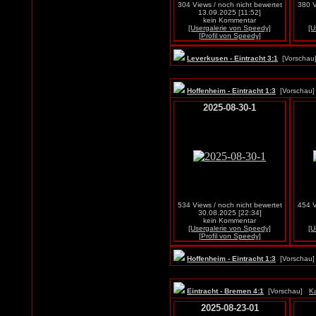
304 Views / noch nicht bewertet
380 V
13.09.2025 [11:52]
kein Kommentar
[Usergalerie von Speedy]
[U
[Profil von Speedy]
Leverkusen - Eintracht 3:1
[Vorscha
Hoffenheim - Eintracht 1:3
[Vorscha
2025-08-30-1
534 Views / noch nicht bewertet
454 V
30.08.2025 [22:34]
kein Kommentar
[Usergalerie von Speedy]
[U
[Profil von Speedy]
Hoffenheim - Eintracht 1:3
[Vorscha
Eintracht - Bremen 4:1
[Vorschau]
Ka
2025-08-23-01