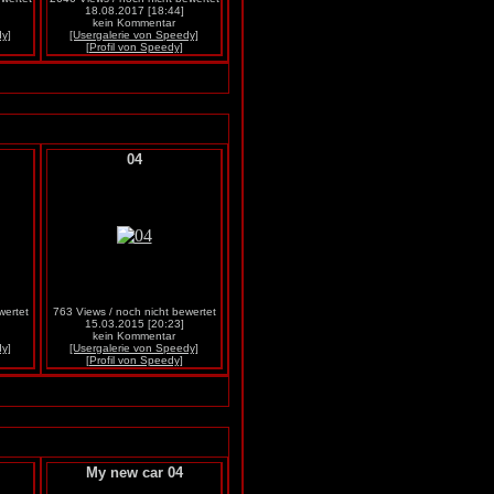
18.08.2017 [18:44]
kein Kommentar
dy]
[Usergalerie von Speedy]
[Profil von Speedy]
04
wertet
763 Views / noch nicht bewertet
15.03.2015 [20:23]
kein Kommentar
dy]
[Usergalerie von Speedy]
[Profil von Speedy]
My new car 04