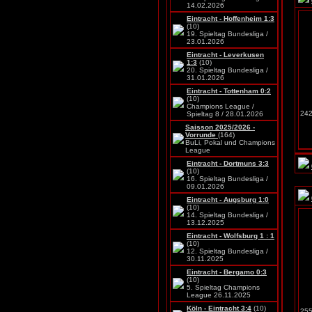
14.02.2026
Eintracht - Hoffenheim 1:3
(10)
19. Spieltag Bundesliga /
23.01.2026
Eintracht - Leverkusen
1:3
(10)
20. Spieltag Bundesliga /
31.01.2026
Eintracht - Tottenham 0:2
(10)
Champions League /
242
Spieltag 8 / 28.01.2026
Saisson 2025/2026 -
Vorrunde
(164)
BuLi, Pokal und Champions
League
Eintracht - Dortmuns 3:3
(10)
16. Spieltag Bundesliga /
09.01.2026
Eintracht - Augsburg 1:0
(10)
14. Spieltag Bundesliga /
13.12.2025
Eintracht - Wolfsburg 1 : 1
(10)
12. Spieltag Bundesliga /
30.11.2025
Eintracht - Bergamo 0:3
(10)
5. Spieltag Champions
League 26.11.2025
Köln - Eintracht 3:4
(10)
255