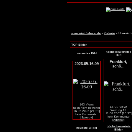
www.eintr8-4ever.de
»
Galerie
» Übersich
TOP-Bilder
höchstbewertetes
neuestes Bild
Bild
Frankfurt,
2026-05-16-09
schö...
163 Views
13732 Views
noch nicht bewertet
Wertung
10
16.05.2026 [21:21]
11.08.2007 [10:37]
kein Kommentar
kein Kommentar
[Speedy]
[Adler69]
höchstbewertete
neueste Bilder
Bilder