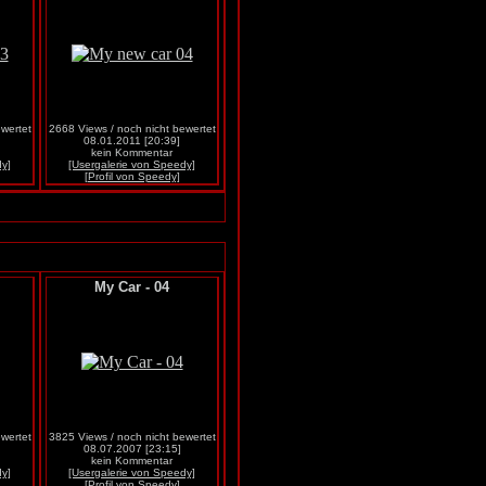
wertet
2668 Views / noch nicht bewertet
08.01.2011 [20:39]
kein Kommentar
dy]
[Usergalerie von Speedy]
[Profil von Speedy]
My Car - 04
wertet
3825 Views / noch nicht bewertet
08.07.2007 [23:15]
kein Kommentar
dy]
[Usergalerie von Speedy]
[Profil von Speedy]