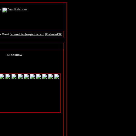
o Gast [
anmelden
|
registrieren
]
[GalerieCP]
Slideshow