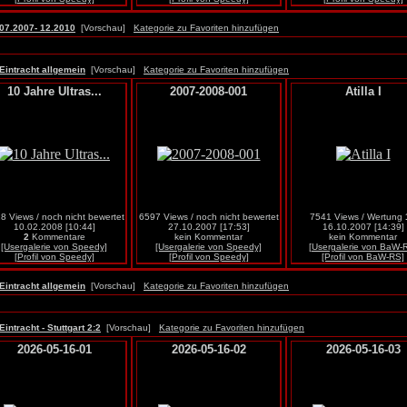
07.2007- 12.2010
[Vorschau]
Kategorie zu Favoriten hinzufügen
Eintracht allgemein
[Vorschau]
Kategorie zu Favoriten hinzufügen
10 Jahre Ultras...
2007-2008-001
Atilla I
8 Views / noch nicht bewertet
6597 Views / noch nicht bewertet
7541 Views / Wertung
10.02.2008 [10:44]
27.10.2007 [17:53]
16.10.2007 [14:39]
2
Kommentare
kein Kommentar
kein Kommentar
[Usergalerie von Speedy]
[Usergalerie von Speedy]
[Usergalerie von BaW-
[Profil von Speedy]
[Profil von Speedy]
[Profil von BaW-RS]
Eintracht allgemein
[Vorschau]
Kategorie zu Favoriten hinzufügen
Eintracht - Stuttgart 2:2
[Vorschau]
Kategorie zu Favoriten hinzufügen
2026-05-16-01
2026-05-16-02
2026-05-16-03