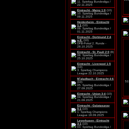
11. Spieltag Bundesliga /
22.11.2025
Eintracht - Mainz 1:0
(10)
10. Spieltag Bundesliga /
09.11.2025
Heidenheim - Eintracht
1:1
(10)
09. Spieltag Bundesliga /
01.11.2025
Eintracht - Dortmund 2:4
n.E.
(10)
DFB-Pokal 2. Runde -
28.10.2025
Eintracht - St. Pauli 2:0
(9)
08. Spieltag Bundesliga /
25.10.2025
Eintracht - Liverpool 1:5
(10)
3. Spieltag Champions
League 22.10.2025
M´gladbach - Eintracht 4:6
531
(10)
05. Spieltag Bundesliga /
27.09.2025
Eintracht - Union 3:4
(10)
04. Spieltag Bundesliga /
21.09.2025
Eintracht - Galatasaray
5:1
(10)
1. Spieltag Champions
League 18.09.2025
Leverkusen - Eintracht
3:1
(10)
03. Spieltag Bundesliga /