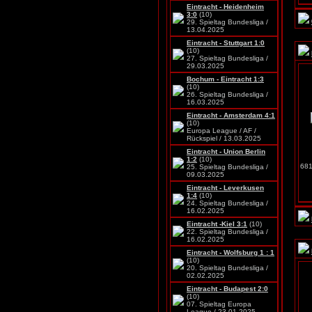
Eintracht - Heidenheim
3:0
(10)
29. Spieltag Bundesliga /
13.04.2025
Eintracht - Stuttgart 1:0
(10)
27. Spieltag Bundesliga /
29.03.2025
Bochum - Eintracht 1:3
(10)
26. Spieltag Bundesliga /
16.03.2025
Eintracht - Amsterdam 4:1
(10)
Europa League / AF /
Rückspiel / 13.03.2025
Eintracht - Union Berlin
1:2
(10)
681
25. Spieltag Bundesliga /
09.03.2025
Eintracht - Leverkusen
1:4
(10)
24. Spieltag Bundesliga /
16.02.2025
Eintracht -Kiel 3:1
(10)
22. Spieltag Bundesliga /
16.02.2025
Eintracht - Wolfsburg 1 : 1
(10)
20. Spieltag Bundesliga /
02.02.2025
Eintracht - Budapest 2:0
(10)
07. Spieltag Europa
League / 23.01.2025