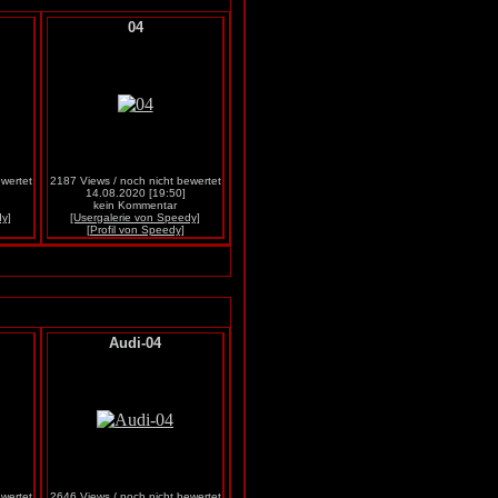
04
wertet
2187 Views / noch nicht bewertet
14.08.2020 [19:50]
kein Kommentar
dy]
[Usergalerie von Speedy]
[Profil von Speedy]
Audi-04
wertet
2646 Views / noch nicht bewertet