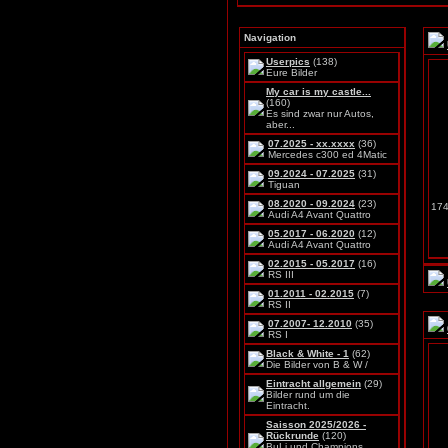
Navigation
Userpics
(138)
Eure Bilder
My car is my castle...
(160)
Es sind zwar nur Autos,
aber...
07.2025 - xx.xxxx
(36)
Mercedes c300 ed 4Matic
09.2024 - 07.2025
(31)
Tiguan
08.2020 - 09.2024
(23)
174
Audi A4 Avant Quattro
05.2017 - 06.2020
(12)
Audi A4 Avant Quattro
02.2015 - 05.2017
(16)
RS III
01.2011 - 02.2015
(7)
RS II
07.2007- 12.2010
(35)
RS I
Black & White - 1
(62)
Die Bilder von B & W /
Eintracht allgemein
(29)
Bilder rund um die
Eintracht.
Saisson 2025/2026 -
Rückrunde
(120)
BuLi und Champions