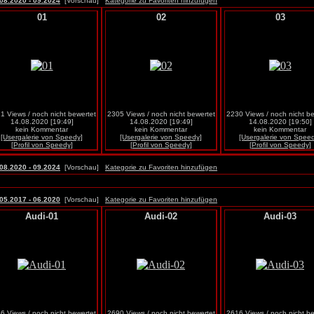
08.2020 - 09.2024
[Vorschau]
Kategorie zu Favoriten hinzufügen
01
02
03
1 Views / noch nicht bewertet
2305 Views / noch nicht bewertet
2230 Views / noch nicht be
14.08.2020 [19:49]
14.08.2020 [19:49]
14.08.2020 [19:50]
kein Kommentar
kein Kommentar
kein Kommentar
[Usergalerie von Speedy]
[Usergalerie von Speedy]
[Usergalerie von Spee
[Profil von Speedy]
[Profil von Speedy]
[Profil von Speedy]
08.2020 - 09.2024
[Vorschau]
Kategorie zu Favoriten hinzufügen
05.2017 - 06.2020
[Vorschau]
Kategorie zu Favoriten hinzufügen
Audi-01
Audi-02
Audi-03
6 Views / noch nicht bewertet
2690 Views / noch nicht bewertet
2616 Views / noch nicht be