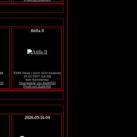
Atilla II
10
6498 Views / noch nicht bewertet
16.10.2007 [14:39]
kein Kommentar
RS]
[Usergalerie von BaW-RS]
[Profil von BaW-RS]
2026-05-16-04