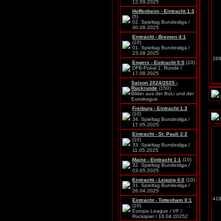
12.09.2025
Hoffenheim - Eintracht 1:3
(5)
02. Spieltag Bundesliga /
30.08.2025
Eintracht - Bremen 4:1
(10)
01. Spieltag Bundesliga /
23.08.2025
289
Engers - Eintracht 0:5
(10)
DFB-Pokal 1. Runde /
17.08.2025
Saison 2024/2025 -
Rückrunde
(150)
Bilder aus der BuLi und der
Euroleague
Freiburg - Eintracht 1:3
(10)
34. Spieltag Bundesliga /
17.05.2025
Eintracht - St. Pauli 2:2
(10)
33. Spieltag Bundesliga /
11.05.2025
Mainz - Eintracht 1:1
(10)
32. Spieltag Bundesliga /
03.05.2025
Eintracht - Leipzig 4:0
(10)
31. Spieltag Bundesliga /
26.04.2025
418
Eintracht - Tottenham 0:1
(10)
Europa League / VF /
Rückspiel / 16.04.20252