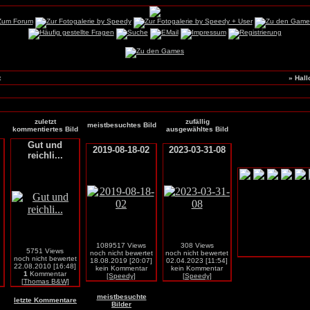
t
» Hall
zuletzt
zufällig
meistbesuchtes Bild
kommentiertes Bild
ausgewähltes Bild
Gut und
2019-08-18-02
2023-03-31-08
reichli...
1089517 Views
308 Views
5751 Views
noch nicht bewertet
noch nicht bewertet
noch nicht bewertet
18.08.2019 [20:07]
02.04.2023 [11:54]
22.08.2010 [16:48]
kein Kommentar
kein Kommentar
1
Kommentar
[Speedy]
[Speedy]
[Thomas B&W]
meistbesuchte
letzte Kommentare
Bilder