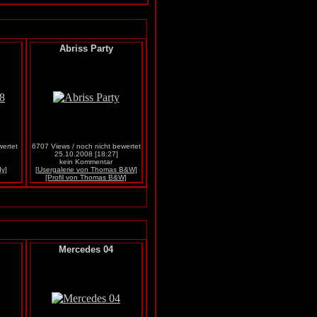
Abriss Party
wertet
6707 Views / noch nicht bewertet
25.10.2008 [18:27]
kein Kommentar
dy]
[Usergalerie von Thomas B&W]
[Profil von Thomas B&W]
Mercedes 04