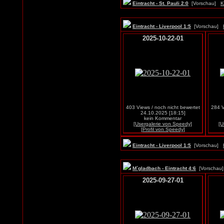
Eintracht - St. Pauli 2:0
[Vorschau]
K
Eintracht - Liverpool 1:5
[Vorschau]
2025-10-22-01
403 Views / noch nicht bewertet
284 V
24.10.2025 [18:15]
kein Kommentar
[Usergalerie von Speedy]
[U
[Profil von Speedy]
Eintracht - Liverpool 1:5
[Vorschau]
M´gladbach - Eintracht 4:6
[Vorscha
2025-09-27-01