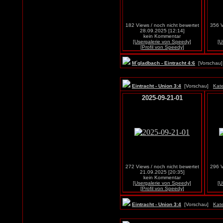
182 Views / noch nicht bewertet
356 V
28.09.2025 [12:14]
kein Kommentar
[Usergalerie von Speedy]
[U
[Profil von Speedy]
M´gladbach - Eintracht 4:6
[Vorscha
Eintracht - Union 3:4
[Vorschau]
Kate
2025-09-21-01
272 Views / noch nicht bewertet
296 V
21.09.2025 [20:35]
kein Kommentar
[Usergalerie von Speedy]
[U
[Profil von Speedy]
Eintracht - Union 3:4
[Vorschau]
Kate