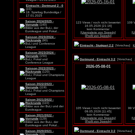
Eintracht - Dortmund 2 : 0
(10)
18. Spieltag Bundesliga /
17.01.2025
Saison 2024/2025 -
123 Views / noch nicht bewertet
109 V
Vorrunde
(140)
16.05.2026 [21:16]
Bilder aus der BuLi, der
kein Kommentar
Euroleague und Pokal...
[Usergalerie von Speedy]
[U
[Profil von Speedy]
Saisson 2023/2024 -
Rückrunde
(90)
BuLi und Conference
Eintracht - Stuttgart 2:2
[Vorschau]
K
League
Saisson 2023/2024 -
Vorrunde
(150)
BuLi, Pokal und
Dortmund - Eintracht 3:2
[Vorschau]
Conference League
2026-05-08-01
Saisson 2022/2023 -
Rückrunde
(120)
BuLi, Pokal und Champions
League
Saison 2022/2023 -
Vorrunde
(119)
BuLi, Pokal und Champions
League
Saison 2021/2022 -
Rückrunde
(110)
Bilder aus der BuLi und der
105 Views / noch nicht bewertet
99 V
Euroleague
09.05.2026 [11:45]
kein Kommentar
Saison 2021/2022 -
[Usergalerie von Speedy]
[U
Vorrunde
(129)
[Profil von Speedy]
Bilder aus der BuLi, der
Euroleague und Pokal...
Saison 2020/2021 -
Dortmund - Eintracht 3:2
[Vorschau]
Vorrunde
(10)