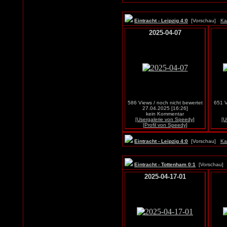
Eintracht - Leipzig 4:0
[Vorschau]
Ka
2025-04-07
586 Views / noch nicht bewertet
651 V
27.04.2025 [16:26]
kein Kommentar
[Usergalerie von Speedy]
[U
[Profil von Speedy]
Eintracht - Leipzig 4:0
[Vorschau]
Ka
Eintracht - Tottenham 0:1
[Vorschau
2025-04-17-01