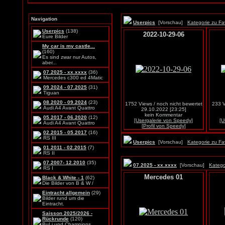
Navigation
Userpics
[Vorschau]
Kategorie zu Fa
Userpics
(138)
2022-10-29-06
Eure Bilder
My car is my castle...
(160)
Es sind zwar nur Autos,
aber...
07.2025 - xx.xxxx
(36)
Mercedes c300 ed 4Matic
09.2024 - 07.2025
(31)
Tiguan
08.2020 - 09.2024
(23)
1752 Views / noch nicht bewertet
233 V
Audi A4 Avant Quattro
29.10.2022 [23:25]
kein Kommentar
05.2017 - 06.2020
(12)
[Usergalerie von Speedy]
[U
Audi A4 Avant Quattro
[Profil von Speedy]
02.2015 - 05.2017
(16)
RS III
Userpics
[Vorschau]
Kategorie zu Fa
01.2011 - 02.2015
(7)
RS II
07.2007- 12.2010
(35)
07.2025 - xx.xxxx
[Vorschau]
Katego
RS I
Mercedes 01
Black & White - 1
(62)
Die Bilder von B & W /
Eintracht allgemein
(29)
Bilder rund um die
Eintracht.
Saisson 2025/2026 -
Rückrunde
(120)
BuLi und Champions