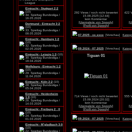
League
Eintracht - Stuttgart 2:2
(10)
292 Views / noch nicht bewertet
422 V
34. Spieltag Bundesliga /
15.08.2025 [12:44]
16.05.2026
kein Kommentar
[Usergalerie von Speedy]
[U
Dortmund - Eintracht 3:2
[Profil von Speedy]
(10)
33. Spieltag Bundesliga /
08.05.2026
07.2025 - xx.xxxx
[Vorschau]
Katego
Eintracht - Hamburg 1:2
(10)
32. Spieltag Bundesliga /
09.2024 - 07.2025
[Vorschau]
Katego
02.05.2026
Eintracht - Leipzig 1:3
(10)
Tiguan 01
30. Spieltag Bundesliga /
18.04.2026
Wolfsburg - Eintracht 1:2
(10)
29. Spieltag Bundesliga /
11.04.2026
Eintracht - Köln 2:2
(10)
28. Spieltag Bundesliga /
05.04.2026
Eintracht - Heidenheim
714 Views / noch nicht bewertet
555 V
1:0
(10)
15.09.2024 [20:32]
26. Spieltag Bundesliga /
kein Kommentar
14.03.2026
[Usergalerie von Speedy]
[U
Eintracht - Freiburg 2 : 0
[Profil von Speedy]
(10)
24. Spieltag Bundesliga /
09.2024 - 07.2025
[Vorschau]
Katego
01.03.2026
Eintracht - M´gladbach 3:0
(10)
22. Spieltag Bundesliga /