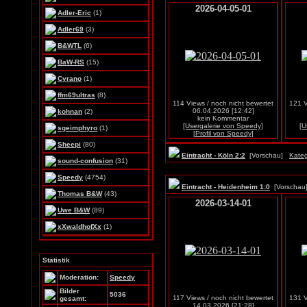
2026-04-05-01
Adler-Eric
(1)
Adler69
(3)
B&WTL
(6)
BaW-RS
(15)
Cyrano
(1)
ffm69ultras
(8)
114 Views / noch nicht bewertet
121 V
06.04.2026 [12:42]
kohnan
(2)
kein Kommentar
[Usergalerie von Speedy]
[U
sgeimphyro
(1)
[Profil von Speedy]
Sheepi
(80)
Eintracht - Köln 2:2
[Vorschau]
Kateg
sound-confusion
(31)
Speedy
(4754)
Eintracht - Heidenheim 1:0
[Vorscha
Thomas B&W
(43)
2026-03-14-01
Uwe B&W
(89)
xXwaldhofXx
(1)
Statistik
Moderation:
Speedy
Bilder
5036
117 Views / noch nicht bewertet
131 V
gesamt:
14.03.2026 [21:28]