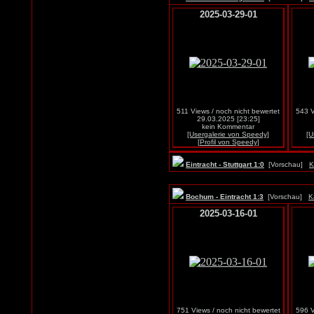
2025-03-29-01
511 Views / noch nicht bewertet
543 V
29.03.2025 [23:25]
kein Kommentar
[Usergalerie von Speedy]
[U
[Profil von Speedy]
Eintracht - Stuttgart 1:0
[Vorschau]
K
Bochum - Eintracht 1:3
[Vorschau]
K
2025-03-16-01
751 Views / noch nicht bewertet
596 V