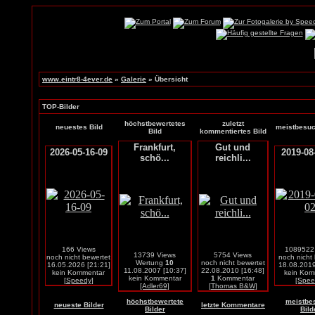
www.eintr8-4ever.de
»
Galerie
» Übersicht
TOP-Bilder
höchstbewertetes
zuletzt
neuestes Bild
meistbesuc
Bild
kommentiertes Bild
Frankfurt,
Gut und
2026-05-16-09
2019-08
schö...
reichli...
166 Views
1089522
13739 Views
5754 Views
noch nicht bewertet
noch nicht
Wertung
10
noch nicht bewertet
16.05.2026 [21:21]
18.08.2019
11.08.2007 [10:37]
22.08.2010 [16:48]
kein Kommentar
kein Kom
kein Kommentar
1
Kommentar
[Speedy]
[Spee
[Adler69]
[Thomas B&W]
höchstbewertete
meistbe
neueste Bilder
letzte Kommentare
Bilder
Bild