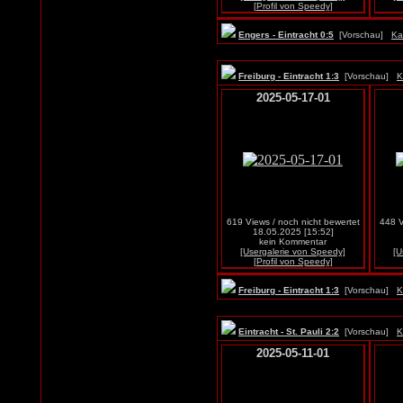
[Profil von Speedy]
Engers - Eintracht 0:5
[Vorschau]
Ka
Freiburg - Eintracht 1:3
[Vorschau]
K
2025-05-17-01
619 Views / noch nicht bewertet
448 V
18.05.2025 [15:52]
kein Kommentar
[Usergalerie von Speedy]
[U
[Profil von Speedy]
Freiburg - Eintracht 1:3
[Vorschau]
K
Eintracht - St. Pauli 2:2
[Vorschau]
K
2025-05-11-01