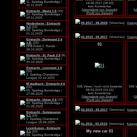
11. Spieltag Bundesliga /
18.08.2017 [18:40]
22.11.2025
kein Kommentar
[Usergalerie von Speedy]
[U
Eintracht - Mainz 1:0
(10)
[Profil von Speedy]
10. Spieltag Bundesliga /
09.11.2025
05.2017 - 06.2020
[Vorschau]
Katego
Heidenheim - Eintracht
1:1
(10)
09. Spieltag Bundesliga /
01.11.2025
02.2015 - 05.2017
[Vorschau]
Katego
Eintracht - Dortmund 2:4
n.E.
(10)
01
DFB-Pokal 2. Runde -
28.10.2025
Eintracht - St. Pauli 2:0
(9)
08. Spieltag Bundesliga /
25.10.2025
Eintracht - Liverpool 1:5
(10)
3. Spieltag Champions
League 22.10.2025
M´gladbach - Eintracht 4:6
536 Views / noch nicht bewertet
569 V
(10)
08.03.2015 [10:31]
05. Spieltag Bundesliga /
kein Kommentar
27.09.2025
[Usergalerie von Speedy]
[U
Eintracht - Union 3:4
(10)
[Profil von Speedy]
04. Spieltag Bundesliga /
21.09.2025
02.2015 - 05.2017
[Vorschau]
Katego
Eintracht - Galatasaray
5:1
(10)
1. Spieltag Champions
League 18.09.2025
01.2011 - 02.2015
[Vorschau]
Katego
Leverkusen - Eintracht
My new car 01
3:1
(10)
03. Spieltag Bundesliga /