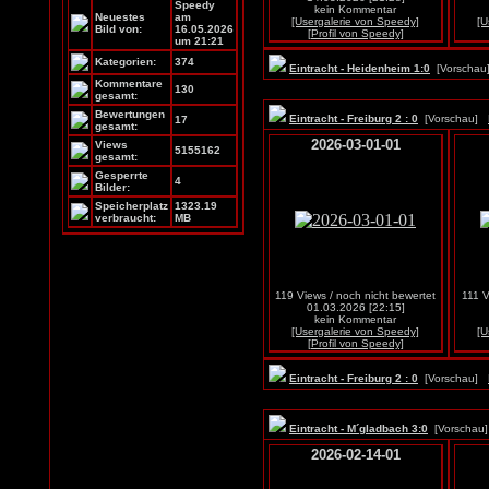
Speedy
kein Kommentar
Neuestes
am
[Usergalerie von Speedy]
[U
Bild von:
16.05.2026
[Profil von Speedy]
um 21:21
Kategorien:
374
Eintracht - Heidenheim 1:0
[Vorscha
Kommentare
130
gesamt:
Bewertungen
Eintracht - Freiburg 2 : 0
[Vorschau]
17
gesamt:
2026-03-01-01
Views
5155162
gesamt:
Gesperrte
4
Bilder:
Speicherplatz
1323.19
verbraucht:
MB
119 Views / noch nicht bewertet
111 V
01.03.2026 [22:15]
kein Kommentar
[Usergalerie von Speedy]
[U
[Profil von Speedy]
Eintracht - Freiburg 2 : 0
[Vorschau]
Eintracht - M´gladbach 3:0
[Vorscha
2026-02-14-01