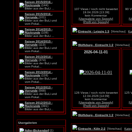
Saison 2015/2016 -
Rückrunde
(144)
Bilder aus der BuLi ...
107 Views / noch nicht bewertet
90 V
19.04.2026 [13:39]
Saison 2015/2016 -
kein Kommentar
Vorrunde
(101)
[Usergalerie von Speedy]
[U
Bilder aus der BuLi und
[Profil von Speedy]
vom Pokal...
Saison 2014/2015 -
Eintracht - Leipzig 1:3
[Vorschau]
Ka
Rückrunde
(108)
Bilder aus der BuLi ...
Saison 2014/2015 -
Vorrunde
(113)
Wolfsburg - Eintracht 1:2
[Vorschau
Bilder aus der BuLi und
vom Pokal...
2026-04-11-01
Saison 2013/2014 -
Vorrunde
(374)
Bilder aus der BuLi und
vom Pokal...
Saison 2013/2014 -
Rückrunde
(118)
Bilder aus der BuLi und
vom Pokal...
Saison 2012/2013 -
Vorrunde
(568)
126 Views / noch nicht bewertet
125 V
Bilder aus der BuLi und
12.04.2026 [14:09]
vom Pokal...
kein Kommentar
[Usergalerie von Speedy]
[U
Saison 2012/2013 -
[Profil von Speedy]
Rückrunde
(391)
Bilder aus der BuLi...
Wolfsburg - Eintracht 1:2
[Vorschau
Usergalerien
Eintracht - Köln 2:2
[Vorschau]
Kateg
Adler-Bickendorf
(1)