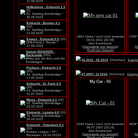
12.09.2025
Hoffenheim - Eintracht 1:3
(5)
02. Spieltag Bundesliga /
30.08.2025
Eintracht - Bremen 4:1
(10)
01. Spieltag Bundesliga /
23.08.2025
2897 Views / noch nicht bewertet
2760 V
Engers - Eintracht 0:5
(10)
08.01.2011 [20:39]
DFB-Pokal 1. Runde /
kein Kommentar
17.08.2025
[Usergalerie von Speedy]
[U
[Profil von Speedy]
Saison 2024/2025 -
Rückrunde
(150)
Bilder aus der BuLi und der
01.2011 - 02.2015
[Vorschau]
Katego
Euroleague
Freiburg - Eintracht 1:3
(10)
07.2007- 12.2010
[Vorschau]
Kategor
34. Spieltag Bundesliga /
17.05.2025
My Car - 01
Eintracht - St. Pauli 2:2
(10)
33. Spieltag Bundesliga /
11.05.2025
Mainz - Eintracht 1:1
(10)
32. Spieltag Bundesliga /
03.05.2025
Eintracht - Leipzig 4:0
(10)
31. Spieltag Bundesliga /
26.04.2025
4194 Views / noch nicht bewertet
3828 V
Eintracht - Tottenham 0:1
08.07.2007 [23:15]
(10)
kein Kommentar
Europa League / VF /
[Usergalerie von Speedy]
[U
Rückspiel / 16.04.20252
[Profil von Speedy]