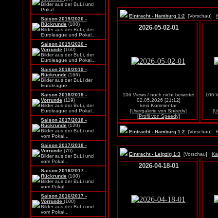
Bilder aus der BuLi und
Pokal...
Eintracht - Hamburg 1:2
[Vorschau]
Saison 2019/2020 -
Rückrunde
(100)
2026-05-02-01
Bilder aus der BuLi, der
Euroleague und Pokal...
Saison 2019/2020 -
Vorrunde
(160)
Bilder aus der BuLi, der
Euroleague und Pokal...
Saison 2018/2019 -
Rückrunde
(166)
Bilder aus der BuLi der
Euroleague...
Saison 2018/2019 -
106 Views / noch nicht bewertet
106 V
Vorrunde
(119)
02.05.2026 [21:12]
Bilder aus der BuLi, der
kein Kommentar
Euroleague und Pokal...
[Usergalerie von Speedy]
[U
[Profil von Speedy]
Saison 2017/2018 -
Rückrunde
(120)
Bilder aus der BuLi und
Eintracht - Hamburg 1:2
[Vorschau]
vom Pokal...
Saison 2017/2018 -
Vorrunde
(70)
Eintracht - Leipzig 1:3
[Vorschau]
Ka
Bilder aus der BuLi und
vom Pokal...
2026-04-18-01
Saison 2016/2017 -
Rückrunde
(100)
Bilder aus der BuLi und
vom Pokal...
Saison 2016/2017 -
Vorrunde
(100)
Bilder aus der BuLi und
vom Pokal...