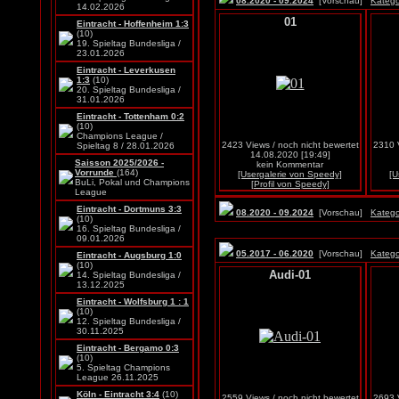
08.2020 - 09.2024
[Vorschau]
Katego
14.02.2026
01
Eintracht - Hoffenheim 1:3
(10)
19. Spieltag Bundesliga /
23.01.2026
Eintracht - Leverkusen
1:3
(10)
20. Spieltag Bundesliga /
31.01.2026
Eintracht - Tottenham 0:2
(10)
Champions League /
2423 Views / noch nicht bewertet
2310 V
Spieltag 8 / 28.01.2026
14.08.2020 [19:49]
Saisson 2025/2026 -
kein Kommentar
Vorrunde
(164)
[Usergalerie von Speedy]
[U
BuLi, Pokal und Champions
[Profil von Speedy]
League
Eintracht - Dortmuns 3:3
08.2020 - 09.2024
[Vorschau]
Katego
(10)
16. Spieltag Bundesliga /
09.01.2026
05.2017 - 06.2020
[Vorschau]
Katego
Eintracht - Augsburg 1:0
(10)
Audi-01
14. Spieltag Bundesliga /
13.12.2025
Eintracht - Wolfsburg 1 : 1
(10)
12. Spieltag Bundesliga /
30.11.2025
Eintracht - Bergamo 0:3
(10)
5. Spieltag Champions
League 26.11.2025
Köln - Eintracht 3:4
(10)
2559 Views / noch nicht bewertet
2693 V