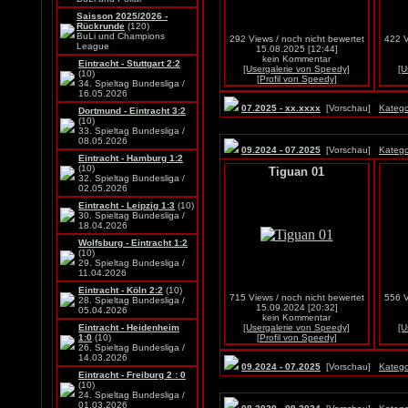
Saisson 2025/2026 -
Rückrunde
(120)
BuLi und Champions
292 Views / noch nicht bewertet
422 V
League
15.08.2025 [12:44]
kein Kommentar
Eintracht - Stuttgart 2:2
[Usergalerie von Speedy]
[U
(10)
[Profil von Speedy]
34. Spieltag Bundesliga /
16.05.2026
07.2025 - xx.xxxx
[Vorschau]
Katego
Dortmund - Eintracht 3:2
(10)
33. Spieltag Bundesliga /
08.05.2026
09.2024 - 07.2025
[Vorschau]
Katego
Eintracht - Hamburg 1:2
(10)
Tiguan 01
32. Spieltag Bundesliga /
02.05.2026
Eintracht - Leipzig 1:3
(10)
30. Spieltag Bundesliga /
18.04.2026
Wolfsburg - Eintracht 1:2
(10)
29. Spieltag Bundesliga /
11.04.2026
Eintracht - Köln 2:2
(10)
715 Views / noch nicht bewertet
556 V
28. Spieltag Bundesliga /
15.09.2024 [20:32]
05.04.2026
kein Kommentar
Eintracht - Heidenheim
[Usergalerie von Speedy]
[U
1:0
(10)
[Profil von Speedy]
26. Spieltag Bundesliga /
14.03.2026
09.2024 - 07.2025
[Vorschau]
Katego
Eintracht - Freiburg 2 : 0
(10)
24. Spieltag Bundesliga /
01.03.2026