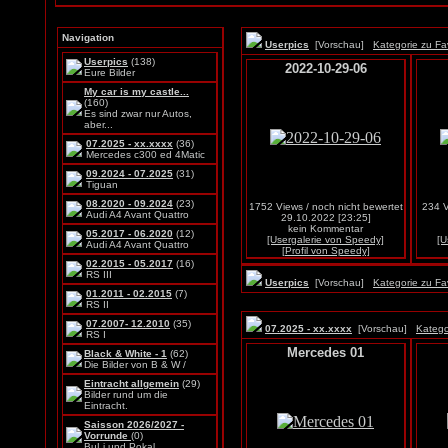
Navigation
Userpics
[Vorschau]
Kategorie zu Fa
Userpics
(138)
2022-10-29-06
Eure Bilder
My car is my castle...
(160)
Es sind zwar nur Autos,
aber...
07.2025 - xx.xxxx
(36)
Mercedes c300 ed 4Matic
09.2024 - 07.2025
(31)
Tiguan
08.2020 - 09.2024
(23)
1752 Views / noch nicht bewertet
234 V
Audi A4 Avant Quattro
29.10.2022 [23:25]
kein Kommentar
05.2017 - 06.2020
(12)
[Usergalerie von Speedy]
[U
Audi A4 Avant Quattro
[Profil von Speedy]
02.2015 - 05.2017
(16)
RS III
Userpics
[Vorschau]
Kategorie zu Fa
01.2011 - 02.2015
(7)
RS II
07.2007- 12.2010
(35)
07.2025 - xx.xxxx
[Vorschau]
Katego
RS I
Mercedes 01
Black & White - 1
(62)
Die Bilder von B & W /
Eintracht allgemein
(29)
Bilder rund um die
Eintracht.
Saisson 2026/2027 -
Vorrunde
(0)
BuLi und Pokal