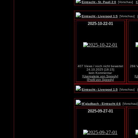
Eintracht - St. Pauli 2:0
[Vorschau]
K
Eintracht - Liverpool 1:5
[Vorschau]
2025-10-22-01
407 Views / noch nicht bewertet
284 V
24.10.2025 [18:15]
kein Kommentar
[Usergalerie von Speedy]
[U
[Profil von Speedy]
Eintracht - Liverpool 1:5
[Vorschau]
M´gladbach - Eintracht 4:6
[Vorscha
2025-09-27-01