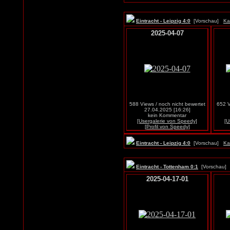
Eintracht - Leipzig 4:0
[Vorschau]
Ka
2025-04-07
588 Views / noch nicht bewertet
652 V
27.04.2025 [16:26]
kein Kommentar
[Usergalerie von Speedy]
[U
[Profil von Speedy]
Eintracht - Leipzig 4:0
[Vorschau]
Ka
Eintracht - Tottenham 0:1
[Vorschau
2025-04-17-01