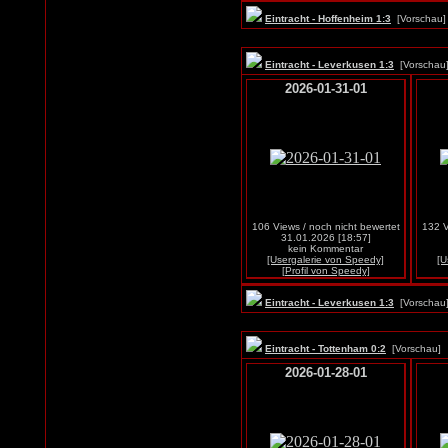
Eintracht - Hoffenheim 1:3
[Vorscha
Eintracht - Leverkusen 1:3
[Vorscha
2026-01-31-01
106 Views / noch nicht bewertet
132 V
31.01.2026 [18:57]
kein Kommentar
[Usergalerie von Speedy]
[U
[Profil von Speedy]
Eintracht - Leverkusen 1:3
[Vorscha
Eintracht - Tottenham 0:2
[Vorschau
2026-01-28-01