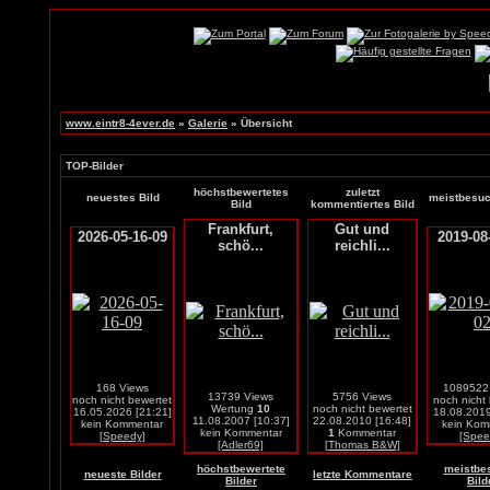
www.eintr8-4ever.de
»
Galerie
» Übersicht
TOP-Bilder
höchstbewertetes
zuletzt
neuestes Bild
meistbesuc
Bild
kommentiertes Bild
Frankfurt,
Gut und
2026-05-16-09
2019-08
schö...
reichli...
168 Views
1089522
13739 Views
5756 Views
noch nicht bewertet
noch nicht
Wertung
10
noch nicht bewertet
16.05.2026 [21:21]
18.08.2019
11.08.2007 [10:37]
22.08.2010 [16:48]
kein Kommentar
kein Kom
kein Kommentar
1
Kommentar
[Speedy]
[Spee
[Adler69]
[Thomas B&W]
höchstbewertete
meistbe
neueste Bilder
letzte Kommentare
Bilder
Bild