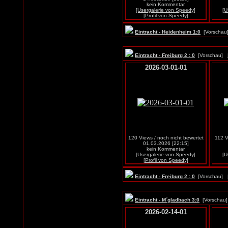
kein Kommentar
[Usergalerie von Speedy]
[U
[Profil von Speedy]
Eintracht - Heidenheim 1:0
[Vorscha
Eintracht - Freiburg 2 : 0
[Vorschau]
2026-03-01-01
120 Views / noch nicht bewertet
112 V
01.03.2026 [22:15]
kein Kommentar
[Usergalerie von Speedy]
[U
[Profil von Speedy]
Eintracht - Freiburg 2 : 0
[Vorschau]
Eintracht - M´gladbach 3:0
[Vorscha
2026-02-14-01