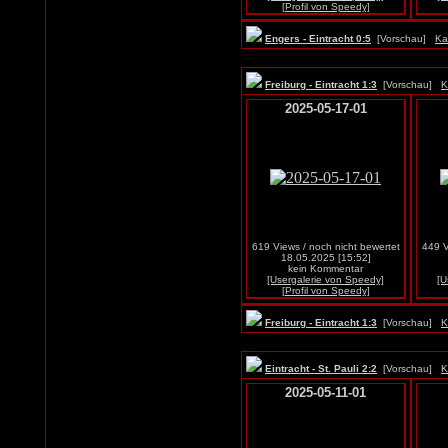
[Profil von Speedy]
Engers - Eintracht 0:5
[Vorschau]
Ka
Freiburg - Eintracht 1:3
[Vorschau]
K
2025-05-17-01
619 Views / noch nicht bewertet
449 V
18.05.2025 [15:52]
kein Kommentar
[Usergalerie von Speedy]
[U
[Profil von Speedy]
Freiburg - Eintracht 1:3
[Vorschau]
K
Eintracht - St. Pauli 2:2
[Vorschau]
K
2025-05-11-01