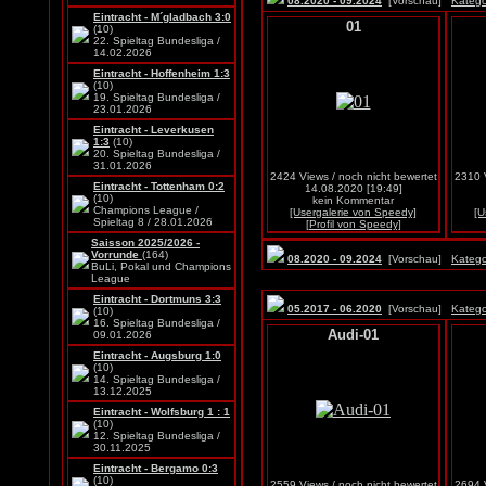
08.2020 - 09.2024
[Vorschau]
Katego
Eintracht - M´gladbach 3:0
01
(10)
22. Spieltag Bundesliga /
14.02.2026
Eintracht - Hoffenheim 1:3
(10)
19. Spieltag Bundesliga /
23.01.2026
Eintracht - Leverkusen
1:3
(10)
20. Spieltag Bundesliga /
31.01.2026
2424 Views / noch nicht bewertet
2310 V
Eintracht - Tottenham 0:2
14.08.2020 [19:49]
(10)
kein Kommentar
Champions League /
[Usergalerie von Speedy]
[U
Spieltag 8 / 28.01.2026
[Profil von Speedy]
Saisson 2025/2026 -
Vorrunde
(164)
08.2020 - 09.2024
[Vorschau]
Katego
BuLi, Pokal und Champions
League
Eintracht - Dortmuns 3:3
05.2017 - 06.2020
[Vorschau]
Katego
(10)
16. Spieltag Bundesliga /
Audi-01
09.01.2026
Eintracht - Augsburg 1:0
(10)
14. Spieltag Bundesliga /
13.12.2025
Eintracht - Wolfsburg 1 : 1
(10)
12. Spieltag Bundesliga /
30.11.2025
Eintracht - Bergamo 0:3
(10)
2559 Views / noch nicht bewertet
2694 V