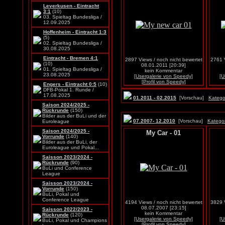
Leverkusen - Eintracht
3:1
(10)
03. Spieltag Bundesliga /
12.09.2025
Hoffenheim - Eintracht 1:3
(5)
02. Spieltag Bundesliga /
30.08.2025
Eintracht - Bremen 4:1
2897 Views / noch nicht bewertet
2761 V
(10)
08.01.2011 [20:39]
01. Spieltag Bundesliga /
kein Kommentar
23.08.2025
[Usergalerie von Speedy]
[U
[Profil von Speedy]
Engers - Eintracht 0:5
(10)
DFB-Pokal 1. Runde /
17.08.2025
01.2011 - 02.2015
[Vorschau]
Katego
Saison 2024/2025 -
Rückrunde
(150)
Bilder aus der BuLi und der
07.2007- 12.2010
[Vorschau]
Kategor
Euroleague
Saison 2024/2025 -
My Car - 01
Vorrunde
(140)
Bilder aus der BuLi, der
Euroleague und Pokal...
Saisson 2023/2024 -
Rückrunde
(90)
BuLi und Conference
League
Saisson 2023/2024 -
Vorrunde
(150)
BuLi, Pokal und
Conference League
4194 Views / noch nicht bewertet
3829 V
08.07.2007 [23:15]
Saisson 2022/2023 -
kein Kommentar
Rückrunde
(120)
[Usergalerie von Speedy]
[U
BuLi, Pokal und Champions
[Profil von Speedy]