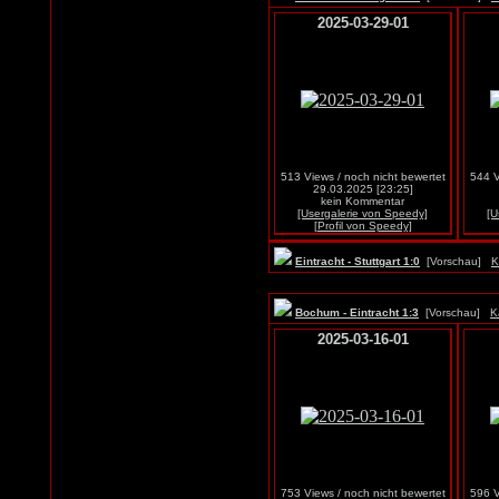
2025-03-29-01
513 Views / noch nicht bewertet
544 V
29.03.2025 [23:25]
kein Kommentar
[Usergalerie von Speedy]
[U
[Profil von Speedy]
Eintracht - Stuttgart 1:0
[Vorschau]
K
Bochum - Eintracht 1:3
[Vorschau]
K
2025-03-16-01
753 Views / noch nicht bewertet
596 V