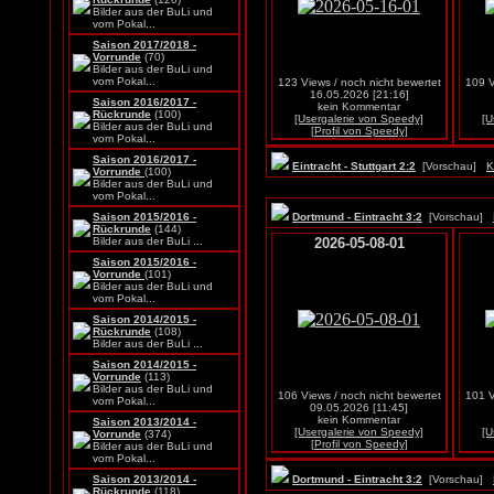
Bilder aus der BuLi und
vom Pokal...
Saison 2017/2018 -
Vorrunde
(70)
Bilder aus der BuLi und
vom Pokal...
123 Views / noch nicht bewertet
109 V
16.05.2026 [21:16]
Saison 2016/2017 -
kein Kommentar
Rückrunde
(100)
[Usergalerie von Speedy]
[U
Bilder aus der BuLi und
[Profil von Speedy]
vom Pokal...
Saison 2016/2017 -
Eintracht - Stuttgart 2:2
[Vorschau]
K
Vorrunde
(100)
Bilder aus der BuLi und
vom Pokal...
Saison 2015/2016 -
Dortmund - Eintracht 3:2
[Vorschau]
Rückrunde
(144)
Bilder aus der BuLi ...
2026-05-08-01
Saison 2015/2016 -
Vorrunde
(101)
Bilder aus der BuLi und
vom Pokal...
Saison 2014/2015 -
Rückrunde
(108)
Bilder aus der BuLi ...
Saison 2014/2015 -
Vorrunde
(113)
Bilder aus der BuLi und
106 Views / noch nicht bewertet
101 V
vom Pokal...
09.05.2026 [11:45]
kein Kommentar
Saison 2013/2014 -
[Usergalerie von Speedy]
[U
Vorrunde
(374)
[Profil von Speedy]
Bilder aus der BuLi und
vom Pokal...
Saison 2013/2014 -
Dortmund - Eintracht 3:2
[Vorschau]
Rückrunde
(118)