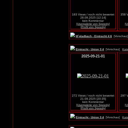
183 Views / noch nicht bewertet
358 V
28.09.2025 [12:14]
kein Kommentar
[Usergalerie von Speedy]
[U
[Profil von Speedy]
M´gladbach - Eintracht 4:6
[Vorscha
Eintracht - Union 3:4
[Vorschau]
Kate
2025-09-21-01
272 Views / noch nicht bewertet
297 V
21.09.2025 [20:35]
kein Kommentar
[Usergalerie von Speedy]
[U
[Profil von Speedy]
Eintracht - Union 3:4
[Vorschau]
Kate