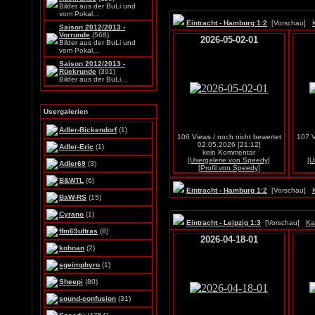
Bilder aus der BuLi und
vom Pokal...
Eintracht - Hamburg 1:2
[Vorschau]
Saison 2012/2013 -
Vorrunde
(568)
2026-05-02-01
Bilder aus der BuLi und
vom Pokal...
Saison 2012/2013 -
Rückrunde
(391)
Bilder aus der BuLi...
Usergalerien
Adler-Bickendorf
(1)
106 Views / noch nicht bewertet
107 V
02.05.2026 [21:12]
Adler-Eric
(1)
kein Kommentar
[Usergalerie von Speedy]
[U
Adler69
(3)
[Profil von Speedy]
B&WTL
(6)
Eintracht - Hamburg 1:2
[Vorschau]
BaW-RS
(15)
Cyrano
(1)
Eintracht - Leipzig 1:3
[Vorschau]
Ka
ffm69ultras
(8)
2026-04-18-01
kohnan
(2)
sgeimphyro
(1)
Sheepi
(80)
sound-confusion
(31)