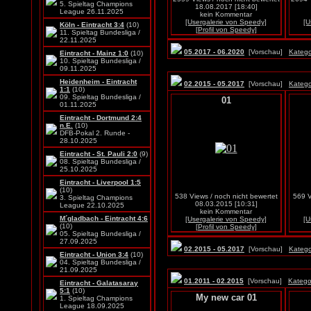
5. Spieltag Champions
18.08.2017 [18:40]
League 26.11.2025
kein Kommentar
[Usergalerie von Speedy]
[U
Köln - Eintracht 3:4
(10)
[Profil von Speedy]
11. Spieltag Bundesliga /
22.11.2025
05.2017 - 06.2020
[Vorschau]
Katego
Eintracht - Mainz 1:0
(10)
10. Spieltag Bundesliga /
09.11.2025
Heidenheim - Eintracht
02.2015 - 05.2017
[Vorschau]
Katego
1:1
(10)
09. Spieltag Bundesliga /
01
01.11.2025
Eintracht - Dortmund 2:4
n.E.
(10)
DFB-Pokal 2. Runde -
28.10.2025
Eintracht - St. Pauli 2:0
(9)
08. Spieltag Bundesliga /
25.10.2025
Eintracht - Liverpool 1:5
(10)
538 Views / noch nicht bewertet
569 V
3. Spieltag Champions
08.03.2015 [10:31]
League 22.10.2025
kein Kommentar
M´gladbach - Eintracht 4:6
[Usergalerie von Speedy]
[U
(10)
[Profil von Speedy]
05. Spieltag Bundesliga /
27.09.2025
02.2015 - 05.2017
[Vorschau]
Katego
Eintracht - Union 3:4
(10)
04. Spieltag Bundesliga /
21.09.2025
01.2011 - 02.2015
[Vorschau]
Katego
Eintracht - Galatasaray
5:1
(10)
My new car 01
1. Spieltag Champions
League 18.09.2025