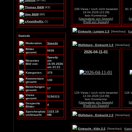
Speedy
(4754)
Thomas B&W
(43)
109 Views / noch nicht bewertet
91 V
19.04.2026 [13:39]
Uwe B&W
(89)
kein Kommentar
[Usergalerie von Speedy]
[U
xXwaldhofXx
(1)
[Profil von Speedy]
Eintracht - Leipzig 1:3
[Vorschau]
Ka
Statistik
Moderation:
Speedy
Wolfsburg - Eintracht 1:2
[Vorschau
Bilder
5036
2026-04-11-01
gesamt:
Speedy
Neuestes
am
Bild von:
16.05.2026
um 21:21
Kategorien:
375
Kommentare
130
gesamt:
Bewertungen
17
gesamt:
126 Views / noch nicht bewertet
126 V
Views
12.04.2026 [14:09]
5156313
gesamt:
kein Kommentar
[Usergalerie von Speedy]
[U
Gesperrte
4
[Profil von Speedy]
Bilder:
Speicherplatz
1323.19
verbraucht:
MB
Wolfsburg - Eintracht 1:2
[Vorschau
Eintracht - Köln 2:2
[Vorschau]
Kateg