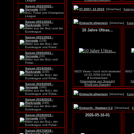
League
Saison 2022/2023 -
07.2007- 12.2010
[Vorschau]
Kategor
Vorrunde
(119)
BuLi, Pokal und Champions
League
Saison 2021/2022 -
Eintracht allgemein
[Vorschau]
Kate
Rückrunde
(110)
Bilder aus der BuLi und der
10 Jahre Ultras...
Euroleague
Saison 2021/2022 -
Vorrunde
(129)
Bilder aus der BuLi, der
Euroleague und Pokal...
Saison 2020/2021 -
Vorrunde
(10)
Bilder aus der BuLi und
Pokal...
Saison 2019/2020 -
6825 Views / noch nicht bewertet
6602 V
Rückrunde
(100)
10.02.2008 [10:44]
Bilder aus der BuLi, der
2
Kommentare
Euroleague und Pokal...
[Usergalerie von Speedy]
[U
Saison 2019/2020 -
[Profil von Speedy]
Vorrunde
(160)
Bilder aus der BuLi, der
Euroleague und Pokal...
Eintracht allgemein
[Vorschau]
Kate
Saison 2018/2019 -
Rückrunde
(166)
Bilder aus der BuLi der
Eintracht - Stuttgart 2:2
[Vorschau]
K
Euroleague...
2026-05-16-01
Saison 2018/2019 -
Vorrunde
(119)
Bilder aus der BuLi, der
Euroleague und Pokal...
Saison 2017/2018 -
Rückrunde
(120)