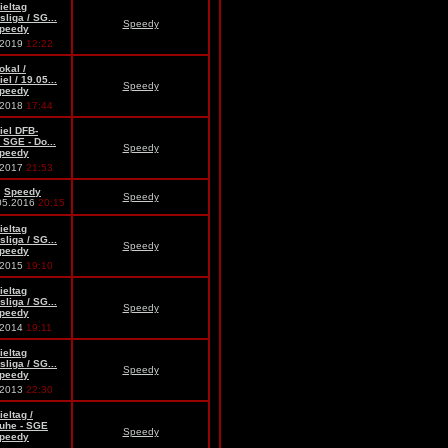
ieltag
liga / SG...
Speedy
peedy
.2019
12:22
okal /
el / 19.05...
Speedy
peedy
.2018
17:44
iel DFB-
 SGE - Do...
Speedy
peedy
.2017
21:53
n
Speedy
Speedy
05.2016
20:15
ieltag
liga / SG...
Speedy
peedy
.2015
19:10
ieltag
liga / SG...
Speedy
peedy
.2014
19:11
ieltag
liga / SG...
Speedy
peedy
.2013
22:30
ieltag /
ruhe - SGE
Speedy
peedy