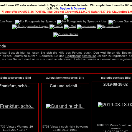
 auf Ihrem PC sehr wahrscheinlich Spy- bzw Malware befindet. Wir empfehlen Ihnen Ihr PC m
(z.B. mit:
Spybot & Destroy
)
5_7) AppleWebKit/537.36 (KHTML, like Gecko) Chrome/131.0.0.0 Safari/537.36; ClaudeBot/1
.de
rster Besuch hier ist, lesen Sie sich die
Hilfe des Forums
durch. Dort wird Ihnen die Bedie
onen dieses Forums zu nutzen. Benutzen Sie das
Registrierungsformular
um sich zu registrieren o
 suchen Sie sich das Forum aus, das Sie interessiert. Falls Sie bereits in diesem Forum registrie
höchstbewertetes Bild
zuletzt kommentiertes Bild
meistbesuchtes Bild
2019-08-18-02
Frankfurt, schö...
Gut und reichli...
1089521 Views / noch nic
737 Views / Wertung
10
5753 Views / noch nicht bewertet
bewertet
11.08.2007 10:37
22.08.2010 16:48
18.08.2019 20:07