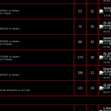
05.05
Dortm
10/2011 zu finden.
von
53
32
nd 1 Gast)
14.05
34. Sp
Bundes
75
35
von
S
09/2010 zu finden.
09.05
Spielt
Hambur
08/2009 zu finden.
88
33
von
B
nd 8 Gäste)
27.05
34. Sp
17.05
07/2008 zu finden.
274
38
von
d
nd 8 Gäste)
19.05
Downl
34.Spi
186
12
von
J
06/2007 zu finden.
20.05
15 Jah
07-08
121
19
mit der Eintracht zu tun hat.
08.07
1. Bun
Saison