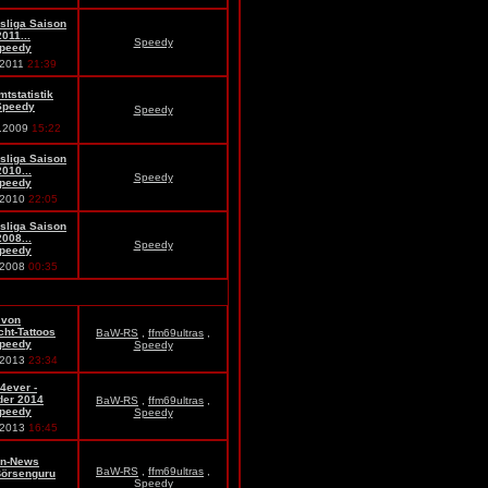
sliga Saison
011...
Speedy
peedy
.2011
21:39
tstatistik
Speedy
Speedy
8.2009
15:22
sliga Saison
010...
Speedy
peedy
.2010
22:05
sliga Saison
008...
Speedy
peedy
.2008
00:35
 von
cht-Tattoos
BaW-RS
,
ffm69ultras
,
peedy
Speedy
.2013
23:34
-4ever -
der 2014
BaW-RS
,
ffm69ultras
,
peedy
Speedy
.2013
16:45
en-News
BaW-RS
,
ffm69ultras
,
örsenguru
Speedy