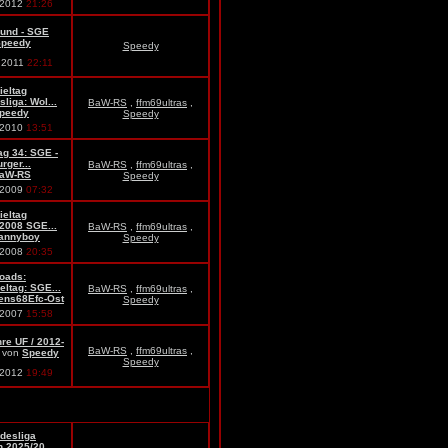
.2012
21:26
und - SGE
Speedy
Speedy
.2011
22:11
ieltag
liga: Wol...
BaW-RS
,
ffm69ultras
,
peedy
Speedy
.2010
13:51
ag 34: SGE -
ger...
BaW-RS
,
ffm69ultras
,
aW-RS
Speedy
.2009
07:32
ieltag
.2008 SGE...
BaW-RS
,
ffm69ultras
,
annyboy
Speedy
.2008
20:35
oads:
eltag: SGE...
BaW-RS
,
ffm69ultras
,
ens68Efc-Ost
Speedy
.2007
15:58
re UF / 2012-
BaW-RS
,
ffm69ultras
,
von
Speedy
Speedy
.2012
19:49
desliga
 2025/20...