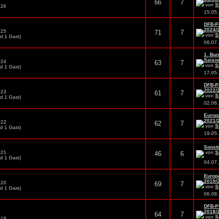
66
7
von
S
026
15.05
DFB-P
2024/2
025
71
7
von
S
nd 1 Gast)
06.07
1. Bun
Saison
024
63
7
von
S
nd 1 Gast)
17.05
DFB-P
2022/2
023
61
7
von
S
nd 1 Gast)
02.06
Europ
2021/2
022
62
7
von
S
nd 1 Gast)
19.05
Sonsti
021
von
S
46
6
nd 1 Gast)
04.07
Europ
2019/2
020
69
7
von
S
nd 1 Gast)
06.08
DFB-P
2018/2
64
7
von
S
019