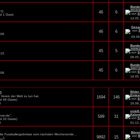
Bunde
2010/2
011.
46
6
von
S
nd 1 Gast)
14.05
Gesam
von
46
6
009.
09.0
Bunde
2009/2
45
5
von
S
010.
08.05
Bunde
2007/2
45
6
von
S
008.
18.05
n
Bilder
Eintra
 Verein der Welt zu tun hat.
1694
146
von
S
nd 49 Gäste)
)
16.08
eintr8
Kalen
ver.de".
599
31
von
S
nd 33 Gäste)
)
01.12
Börs
die Fussballergebnisse vom nächsten Wochenende...
von
B
9892
15
..)
,