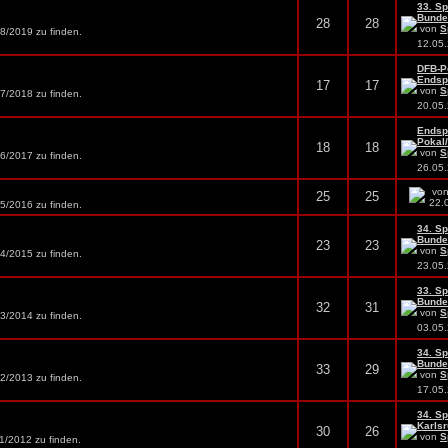
33. Sp
Bundes
28
28
von
S
18/2019 zu finden.
12.05
DFB-P
Endspi
17
17
von
S
17/2018 zu finden.
20.05
Endsp
Pokal/
18
18
von
S
16/2017 zu finden.
26.05
vo
25
25
22.
15/2016 zu finden.
34. Sp
Bundes
23
23
von
S
14/2015 zu finden.
23.05
33. Sp
Bundes
32
31
von
S
13/2014 zu finden.
03.05
34. Sp
Bundes
33
29
von
S
12/2013 zu finden.
17.05
34. Sp
Karls
30
26
von
S
11/2012 zu finden.