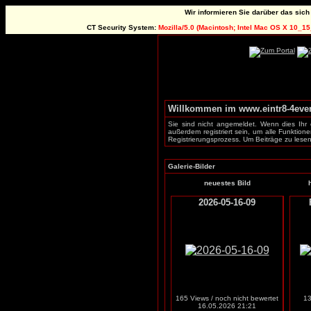
Wir informieren Sie darüber das sich
CT Security System:
Mozilla/5.0 (Macintosh; Intel Mac OS X 10_1
Willkommen im www.eintr8-4ever
Sie sind nicht angemeldet. Wenn dies Ihr e
außerdem registriert sein, um alle Funkti
Registrierungsprozess. Um Beiträge zu lesen,
Galerie-Bilder
neuestes Bild
2026-05-16-09
165 Views / noch nicht bewertet
13
16.05.2026 21:21