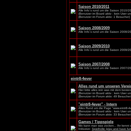
Saison 2010/2011
Alle Info´s rund um die Saison 2010/2
(Benutzer im Board aktiv : kein User u
(Benutzer im Forum aktiv: 1 Besucher)
Saison 2008/2009
Alle Info´s rund um die Saison 2008/2
Saison 2009/2010
Alle Info´s rund um die Saison 2009/2
Saison 2007/2008
Alle Info´s rund um die Saison 2007/2
eintr8-4ever
Alles rund um unseren Verei
Hier bitte alles rein was mit dem besten
(Benutzer im Board aktiv : kein User u
(Benutzer im Forum aktiv: 49 Besucher
"eintr8-4ever" - Intern
Alles Rund um die Page "www.eintr8-4e
(Benutzer im Board aktiv : kein User u
(Benutzer im Forum aktiv: 33 Besucher
Games / Tippspiele
Wo kann man was zocken... Ihr kennt 
Inklusive:
Spielhölle (play and have fun.