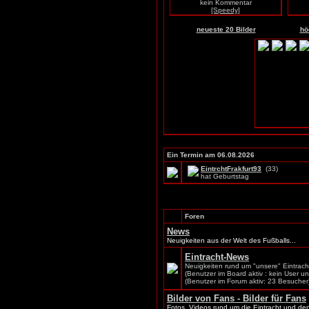
kein Kommentar
[Speedy]
neueste 20 Bilder
hö
Ein Termin am 06.08.2026
EintrchtFrakfurt93
(33)
hat Geburtstag
Foren
News
Neuigkeiten aus der Welt des Fußballs...
Eintracht-News
Neuigkeiten rund um "unsere" Eintracht
(Benutzer im Board aktiv : kein User u
(Benutzer im Forum aktiv: 23 Besucher
Bilder von Fans - Bilder für Fans
Fotos, Videos rund um die Eintracht und den