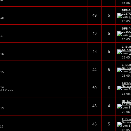
04.06
DFB-P
2017/2
49
5
von
S
018
20.05
DFB-P
2016/2
49
5
von
S
017
26.05
1. Bun
Saison
48
5
von
S
016
22.05
1. Bun
Saison
44
5
von
S
015
23.05
Europ
Saison
014
69
6
von
S
nd 1 Gast)
16.08
DFB-P
2012/2
43
4
von
S
013.
23.06
2. Bun
Saison
43
5
von
S
012.
06.05