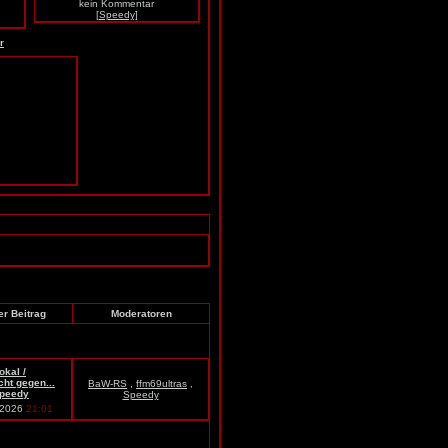
kein Kommentar
[Speedy]
r
er Beitrag
Moderatoren
okal /
cht gegen...
BaW-RS
,
ffm69ultras
,
peedy
Speedy
.2026
21:01