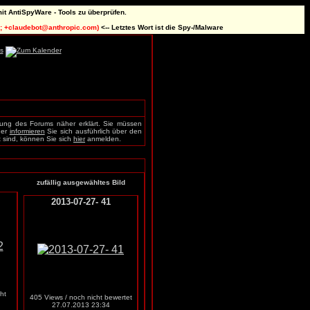
it AntiSpyWare - Tools zu überprüfen.
.0; +claudebot@anthropic.com)
<-- Letztes Wort ist die Spy-/Malware
nung des Forums näher erklärt. Sie müssen
der
informieren
Sie sich ausführlich über den
rt sind, können Sie sich
hier
anmelden.
zufällig ausgewähltes Bild
2013-07-27- 41
ht
405 Views / noch nicht bewertet
27.07.2013 23:34