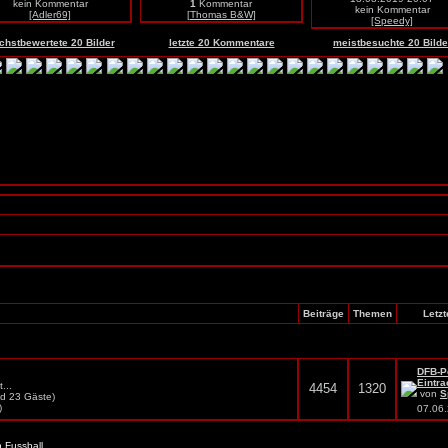
kein Kommentar
1
Kommentar
kein Kommentar
[Adler69]
[Thomas B&W]
[Speedy]
chstbewertete 20 Bilder
letzte 20 Kommentare
meistbesuchte 20 Bilde
Beiträge
Themen
Letzt
DFB-P
Eintra
...
4454
1320
von
S
nd 23 Gäste)
)
07.06
 Fussball.