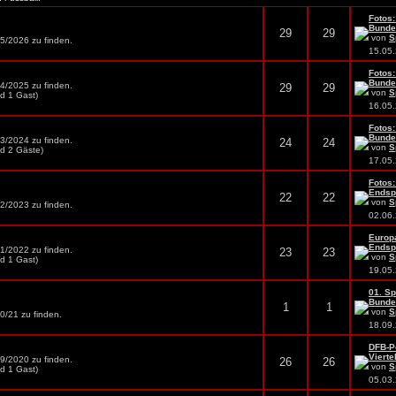
Fotos:
Bundes
29
29
von
S
25/2026 zu finden.
15.05
Fotos:
Bundes
24/2025 zu finden.
29
29
von
S
nd 1 Gast)
16.05
Fotos:
Bundes
23/2024 zu finden.
24
24
von
S
nd 2 Gäste)
17.05
Fotos
Endspi
22
22
von
S
22/2023 zu finden.
02.06
Europ
Endspi
21/2022 zu finden.
23
23
von
S
nd 1 Gast)
19.05
01. Sp
Bundes
1
1
von
S
0/21 zu finden.
18.09
DFB-P
Viertel
19/2020 zu finden.
26
26
von
S
nd 1 Gast)
05.03