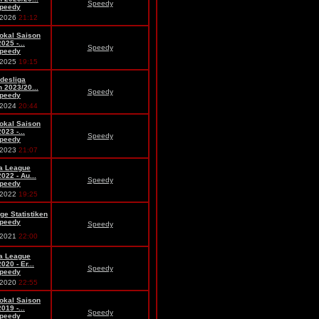
Speedy
peedy
.2026
21:12
okal Saison
025 -...
Speedy
peedy
.2025
19:15
desliga
 2023/20...
Speedy
peedy
.2024
20:44
okal Saison
023 -...
Speedy
peedy
.2023
21:07
a League
022 - Au...
Speedy
peedy
.2022
19:25
ge Statistiken
peedy
Speedy
.2021
22:00
a League
020 - Er...
Speedy
peedy
.2020
22:55
okal Saison
019 -...
Speedy
peedy