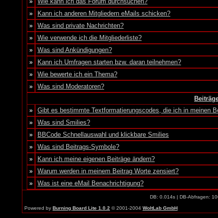
»
Wie kann ich das Forum durchsuchen?
»
Kann ich anderen Mitgliedern eMails schicken?
»
Was sind private Nachrichten?
»
Wie verwende ich die Mitgliederliste?
»
Was sind Ankündigungen?
»
Kann ich Umfragen starten bzw. daran teilnehmen?
»
Wie bewerte ich ein Thema?
»
Was sind Moderatoren?
Beiträg
»
Gibt es bestimmte Textformatierungscodes, die ich in meinen 
»
Was sind Smilies?
»
BBCode Schnellauswahl und klickbare Smilies
»
Was sind Beitrags-Symbole?
»
Kann ich meine eigenen Beiträge ändern?
»
Warum werden in meinem Beitrag Worte zensiert?
»
Was ist eine eMail Benachrichtigung?
DB: 0.014s | DB-Abfragen: 10
Powered by
Burning Board Lite 1.0.2
© 2001-2004
WoltLab GmbH