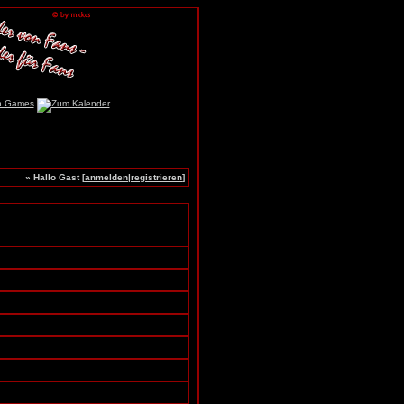
» Hallo Gast [
anmelden
|
registrieren
]