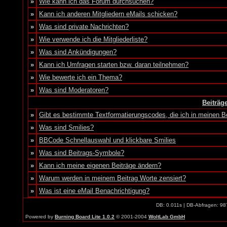
»
Wie kann ich das Forum durchsuchen?
»
Kann ich anderen Mitgliedern eMails schicken?
»
Was sind private Nachrichten?
»
Wie verwende ich die Mitgliederliste?
»
Was sind Ankündigungen?
»
Kann ich Umfragen starten bzw. daran teilnehmen?
»
Wie bewerte ich ein Thema?
»
Was sind Moderatoren?
Beiträg
»
Gibt es bestimmte Textformatierungscodes, die ich in meinen 
»
Was sind Smilies?
»
BBCode Schnellauswahl und klickbare Smilies
»
Was sind Beitrags-Symbole?
»
Kann ich meine eigenen Beiträge ändern?
»
Warum werden in meinem Beitrag Worte zensiert?
»
Was ist eine eMail Benachrichtigung?
DB: 0.011s | DB-Abfragen: 98
Powered by
Burning Board Lite 1.0.2
© 2001-2004
WoltLab GmbH