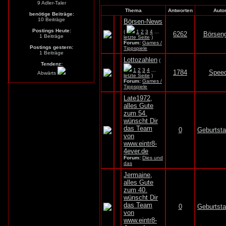
9 Adler-Taler
Thema
Antworten
Auto
benötige Beiträge:
10 Beiträge
Börsen-News
Postings Heute:
(
1
2
3
4
...
6262
Börsen
1 Beiträge
letzte Seite
)
Forum:
Games /
Postings gestern:
Tippspiele
1 Beiträge
Lottozahlen
(
Tendenz:
1
2
3
4
...
1784
Spee
Abwärts
letzte Seite
)
Forum:
Games /
Tippspiele
Late1972,
alles Gute
zum 54.
wünscht Dir
das Team
0
Geburtst
von
www.eintr8-
4ever.de
Forum:
Dies und
das
Jermaine,
alles Gute
zum 40.
wünscht Dir
das Team
0
Geburtst
von
www.eintr8-