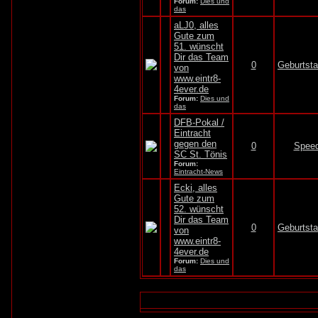
Forum:
Dies und
das
aLJ0, alles
Gute zum
51. wünscht
Dir das Team
0
Geburtst
von
www.eintr8-
4ever.de
Forum:
Dies und
das
DFB-Pokal /
Eintracht
gegen den
0
Spee
SC St. Tönis
Forum:
Eintracht-News
Ecki, alles
Gute zum
52. wünscht
Dir das Team
0
Geburtst
von
www.eintr8-
4ever.de
Forum:
Dies und
das