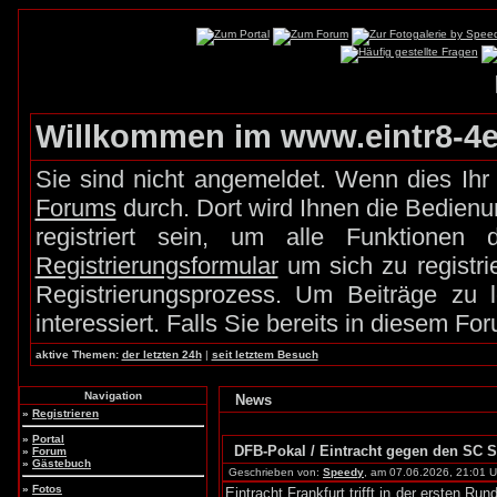
Willkommen im www.eintr8-4e
Sie sind nicht angemeldet. Wenn dies Ihr 
Forums
durch. Dort wird Ihnen die Bedien
registriert sein, um alle Funktione
Registrierungsformular
um sich zu registr
Registrierungsprozess. Um Beiträge zu
interessiert. Falls Sie bereits in diesem Fo
aktive Themen:
der letzten 24h
|
seit letztem Besuch
Navigation
News
»
Registrieren
»
Portal
DFB-Pokal / Eintracht gegen den SC S
»
Forum
»
Gästebuch
Geschrieben von:
Speedy
, am 07.06.2026, 21:01 U
»
Fotos
Eintracht Frankfurt trifft in der ersten 