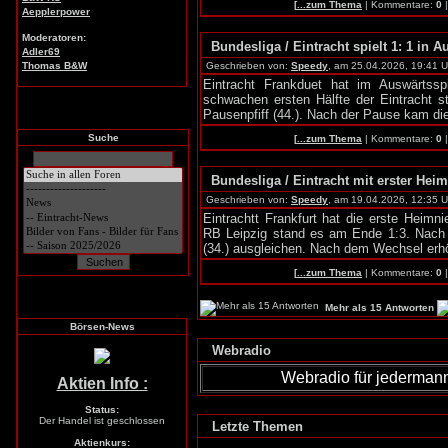
[
...zum Thema
| Kommentare:
0
Aepplerpower
Moderatoren:
Bundesliga / Eintracht spielt 1: 1 in Au
Adler69
Thomas B&W
Geschrieben von:
Speedy
, am 25.04.2026, 19:41 U
Eintracht Frankduet hat im Auswärtss
schwachen ersten Hälfte der Eintracht st
Pausenpfiff (44.). Nach der Pause kam die
Suche
[
...zum Thema
| Kommentare:
0
Bundesliga / Eintracht mit erster Heim
Geschrieben von:
Speedy
, am 19.04.2026, 12:35 U
Eintrachtt Frankfurt hat die erste Heim
RB Leipzig stand es am Ende 1:3. Nach 
(34.) ausgleichen. Nach dem Wechsel erh
[
...zum Thema
| Kommentare:
0
Mehr als 15 Antworten
Börsen-News
Webradio
Webradio für jederman
Aktien Info :
Status:
Der Handel ist geschlossen
Letzte Themen
Aktienkurs: