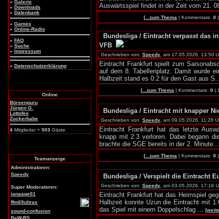
»
Galerie
Auswärtsspiel findet in der Zeit vom 21. 08
»
Downloads
»
Datenbank
[
...zum Thema
| Kommentare:
0
»
Games
»
Online-Radio
Bundesliga / Eintracht verpasst das i
»
FAQ
VFB
»
Suche
»
Impressum
Geschrieben von:
Speedy
, am 17.05.2026, 13:50 U
Eintracht Frankfurt spielt zum Saisonab
»
Datenschutzerklärung
auf dem 8. Tabellenplatz. Damit wurde ei
Halbzeit stand es 0:2 für den Gast aus S.
[
...zum Thema
| Kommentare:
0
|
Online
Börsenguru
Jürgen G.
Bundesliga / Eintracht mit knapper Ni
Lottofee
Zockerbabe
Geschrieben von:
Speedy
, am 09.05.2026, 11:26 U
Eintracht Frankfurt hat das letzte Aus
4
Mitglieder +
503
Gäste
knapp mit 2:3 verloren. Dabei begann die
brachte die SGE bereits in der 2. Minute..
[
...zum Thema
| Kommentare:
0
Teamanzeige
Administratoren:
Speedy
Bundesliga / Verspielt die Eintracht 
Geschrieben von:
Speedy
, am 03.05.2026, 17:16 U
Super Moderatoren:
janaage01
Eintracht Frankfurt hat das Heimspiel ge
Halbzeit konnte Uzun die Eintracht mit 1:
ffm69ultras
das Spiel mit einem Doppelschlag ...
[weit
sound-confusion
BaW-RS