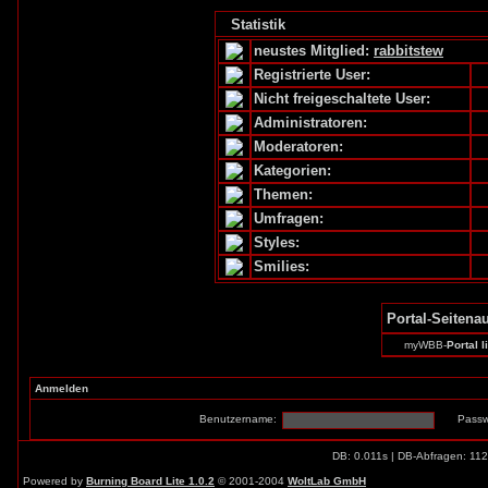
Statistik
neustes Mitglied:
rabbitstew
Registrierte User:
Nicht freigeschaltete User:
Administratoren:
Moderatoren:
Kategorien:
Themen:
Umfragen:
Styles:
Smilies:
Portal-Seitena
myWBB-
Portal l
Anmelden
Benutzername:
Passw
DB: 0.011s | DB-Abfragen: 11
Powered by
Burning Board Lite 1.0.2
© 2001-2004
WoltLab GmbH