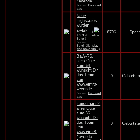
4ever.de
Forum:
Dies und
das
Neue
Highscores
wurden
erzielt...
(
8706
Spee
1
2
3
4
...
letzte
Seite
)
Forum:
Spielhölle (play
and have fun...)
BaW-RS,
alles Gute
zum 64.
wünscht Dir
das Team
0
Geburtst
von
www.eintr8-
4ever.de
Forum:
Dies und
das
sensemann2,
alles Gute
zum 36.
wünscht Dir
das Team
0
Geburtst
von
www.eintr8-
4ever.de