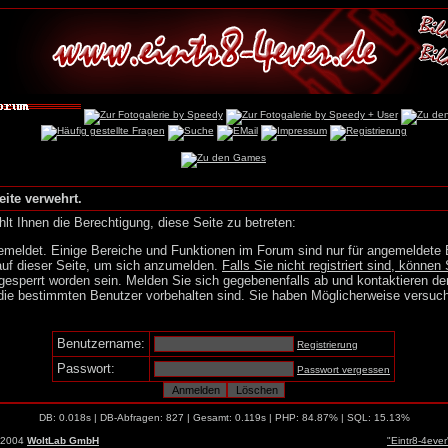
eite verwehrt.
lt Ihnen die Berechtigung, diese Seite zu betreten:
emeldet. Einige Bereiche und Funktionen im Forum sind nur für angemeldete 
auf dieser Seite, um sich anzumelden.
Falls Sie nicht registriert sind, können 
gesperrt worden sein. Melden Sie sich gegebenenfalls ab und kontaktieren de
die bestimmten Benutzer vorbehalten sind. Sie haben Möglicherweise versuch
Benutzername:
Registrierung
Passwort:
Passwort vergessen
DB: 0.018s | DB-Abfragen: 827 | Gesamt: 0.119s | PHP: 84.87% | SQL: 15.13%
-2004
WoltLab GmbH
"Eintr8-4eve