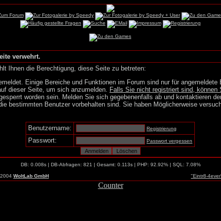
eite verwehrt.
lt Ihnen die Berechtigung, diese Seite zu betreten:
emeldet. Einige Bereiche und Funktionen im Forum sind nur für angemeldete 
auf dieser Seite, um sich anzumelden.
Falls Sie nicht registriert sind, können 
gesperrt worden sein. Melden Sie sich gegebenenfalls ab und kontaktieren de
die bestimmten Benutzer vorbehalten sind. Sie haben Möglicherweise versuch
Benutzername:
Registrierung
Passwort:
Passwort vergessen
DB: 0.008s | DB-Abfragen: 821 | Gesamt: 0.113s | PHP: 92.92% | SQL: 7.08%
-2004
WoltLab GmbH
"Eintr8-4eve
Counter