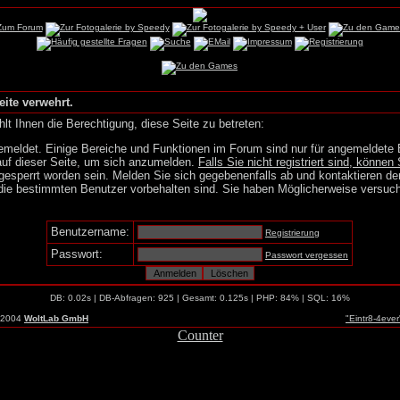
eite verwehrt.
lt Ihnen die Berechtigung, diese Seite zu betreten:
emeldet. Einige Bereiche und Funktionen im Forum sind nur für angemeldete 
auf dieser Seite, um sich anzumelden.
Falls Sie nicht registriert sind, können 
gesperrt worden sein. Melden Sie sich gegebenenfalls ab und kontaktieren de
die bestimmten Benutzer vorbehalten sind. Sie haben Möglicherweise versuch
Benutzername:
Registrierung
Passwort:
Passwort vergessen
DB: 0.02s | DB-Abfragen: 925 | Gesamt: 0.125s | PHP: 84% | SQL: 16%
-2004
WoltLab GmbH
"Eintr8-4eve
Counter