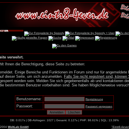
eite verwehrt.
lt Ihnen die Berechtigung, diese Seite zu betreten:
emeldet. Einige Bereiche und Funktionen im Forum sind nur für angemeldete 
auf dieser Seite, um sich anzumelden.
Falls Sie nicht registriert sind, können 
gesperrt worden sein. Melden Sie sich gegebenenfalls ab und kontaktieren de
die bestimmten Benutzer vorbehalten sind. Sie haben Möglicherweise versuch
Benutzername:
Registrierung
Passwort:
Passwort vergessen
DB: 0.017s | DB-Abfragen: 1027 | Gesamt: 0.127s | PHP: 86.61% | SQL: 13.39%
-2004
WoltLab GmbH
"Eintr8-4eve