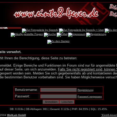
eite verwehrt.
lt Ihnen die Berechtigung, diese Seite zu betreten:
emeldet. Einige Bereiche und Funktionen im Forum sind nur für angemeldete 
auf dieser Seite, um sich anzumelden.
Falls Sie nicht registriert sind, können 
gesperrt worden sein. Melden Sie sich gegebenenfalls ab und kontaktieren de
die bestimmten Benutzer vorbehalten sind. Sie haben Möglicherweise versuch
Benutzername:
Registrierung
Passwort:
Passwort vergessen
DB: 0.019s | DB-Abfragen: 981 | Gesamt: 0.123s | PHP: 84.55% | SQL: 15.45%
-2004
WoltLab GmbH
"Eintr8-4eve