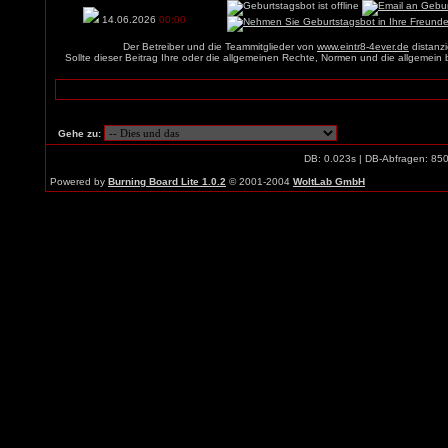
14.06.2026
00:00
Der Betreiber und die Teammitglieder von
www.eintr8-4ever.de
distanzi
Sollte dieser Beitrag Ihre oder die allgemeinen Rechte, Normen und die allgemein
Gehe zu:
DB: 0.023s | DB-Abfragen: 85
Powered by
Burning Board Lite 1.0.2
© 2001-2004
WoltLab GmbH