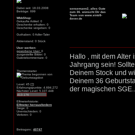
Dabei seit: 18.03.2008
sensemann2, alles Gute
Beiträge: 699
zum 36. wünscht Dir das
Team von www.eintr8-
WbbShop:
4ever.de
Gekaufte Artikel: 0
Geschenke erhalten: 0
Geschenke vergeben: 0
Guthaben: 0 Adler-Taler
Aktienstand: 0 Stück
User werben:
geworbene User:
0
Hallo , mit dem Alter
ausgestellte Bilder: 0
Galeriekommentare: 0
Jahrgang sein! Sollt
Deinem Stock und wir
Themenstarter
Deinem 36 Geburtsta
Level: 45
[?]
der magischen SGE..
Erfahrungspunkte: 4.694.272
Nächster Level: 5.107.448
Elfmeterhistorie:
Elfmeter herrausfordern
Siege: 0
Unentschieden: 0
Verloren: 0
Beitragsnr.:
40747