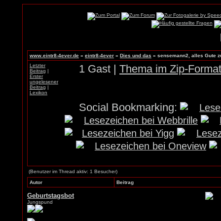
www.eintr8-4ever.de
»
eintr8-4ever
»
Dies und das
»
sensemann2, alles Gute z
Letzter
1 Gast |
Thema im Zip-Format
Beitrag
|
Erster
ungelesener
Beitrag
|
Lexikon
Social Bookmarking:
(Benutzer im Thread aktiv: 1 Besucher)
Autor
Beitrag
Geburtstagsbot
Jungspund