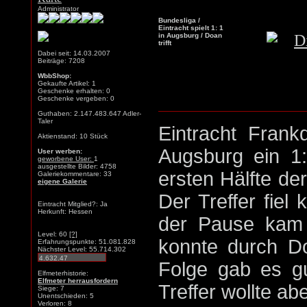
Administrator
Bundesliga /
Eintracht spielt 1: 1
in Augsburg / Doan
trifft
Dabei seit: 14.03.2007
Beiträge: 7208
WbbShop:
Gekaufte Artikel: 1
Geschenke erhalten: 0
Geschenke vergeben: 0
Guthaben: 2.147.483.647 Adler-
Taler
Eintracht Frank
Aktienstand: 10 Stück
Augsburg ein 1
User werben:
geworbene User:
1
ausgestellte Bilder: 4758
ersten Hälfte de
Galeriekommentare: 33
eigene Galerie
Der Treffer fiel
Eintracht Mitglied?: Ja
Herkunft: Hessen
der Pause kam d
Level: 60
[?]
konnte durch Do
Erfahrungspunkte: 51.081.828
Nächster Level: 55.714.302
Folge gab es gu
Elfmeterhistorie:
Elfmeter herrausfordern
Treffer wollte abe
Siege: 7
Unentschieden: 5
Verloren: 8