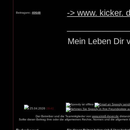
-> www. kicker. 
Beitragsnr.:
40648
_____________
Mein Leben Dir v
25.04.2026
19:41
Der Betreiber und die Teammitglieder von
www.eintr8-4ever.de
distanzi
Sollte dieser Beitrag Ihre oder die allgemeinen Rechte, Normen und die allgemein
Für diesen Beitrag haben sich 0 User bedank