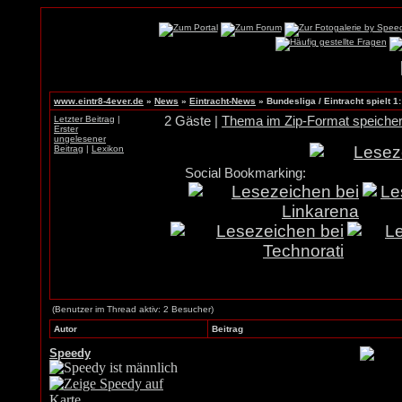
www.eintr8-4ever.de
»
News
»
Eintracht-News
»
Bundesliga / Eintracht spielt 1:
Letzter Beitrag
|
2 Gäste |
Thema im Zip-Format speiche
Erster
ungelesener
Beitrag
|
Lexikon
Social Bookmarking:
(Benutzer im Thread aktiv: 2 Besucher)
Autor
Beitrag
Speedy