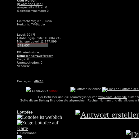
User werben:
geworbene User:
0
ausgestellte Bilder: 0
Galeriekommentare: 0
Eintracht Mitglied?: Nein
Herkunft: TV-Studio
Level: 50
[?]
Erfahrungspunkte: 10.804.242
Nächster Level: 11.777.899
Elfmeterhistorie:
Elfmeter herrausfordern
Siege: 0
Unentschieden: 0
Verloren: 0
Beitragsnr.:
40746
13.06.2026
00:00
Der Betreiber und die Teammitglieder von
www.eintr8-4ever.de
distanzi
Sollte dieser Beitrag Ihre oder die allgemeinen Rechte, Normen und die allgemein
Lottofee
Grünschnabel