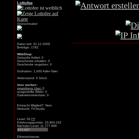
Lottofee
Grünschnabel
Dabei seit: 31.12.2009
Beiträge: 1782
WbbShop:
Gekaufte Artikel: 0
Geschenke erhalten: 0
Geschenke vergeben: 0
Guthaben: 1.000 Adler-Taler
Aktienstand: 0 Stück
User werben:
geworbene User:
0
ausgestellte Bilder: 0
Galeriekommentare: 0
Eintracht Mitglied?: Nein
Herkunft: TV-Studio
Level: 50
[?]
Erfahrungspunkte: 10.804.242
Nächster Level: 11.777.899
Elfmeterhistorie: