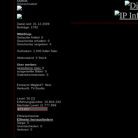
Grünschnabel
Dabei seit: 31.12.2009
Beiträge: 1782
WbbShop:
Gekaufte Artikel: 0
Geschenke erhalten: 0
Geschenke vergeben: 0
Guthaben: 1.000 Adler-Taler
Aktienstand: 0 Stück
User werben:
geworbene User:
0
ausgestellte Bilder: 0
Galeriekommentare: 0
Eintracht Mitglied?: Nein
Herkunft: TV-Studio
Level: 50
[?]
Erfahrungspunkte: 10.804.242
Nächster Level: 11.777.899
Elfmeterhistorie:
Elfmeter herrausfordern
Siege: 0
Unentschieden: 0
Verloren: 0