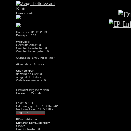
Grünschnabel
Dabei seit: 31.12.2009
Beiträge: 1782
WbbShop:
Gekaufte Artikel: 0
Geschenke erhalten: 0
Geschenke vergeben: 0
Guthaben: 1.000 Adler-Taler
Aktienstand: 0 Stück
User werben:
geworbene User:
0
ausgestellte Bilder: 0
Galeriekommentare: 0
Eintracht Mitglied?: Nein
Herkunft: TV-Studio
Level: 50
[?]
Erfahrungspunkte: 10.804.242
Nächster Level: 11.777.899
Elfmeterhistorie:
Elfmeter herrausfordern
Siege: 0
Unentschieden: 0