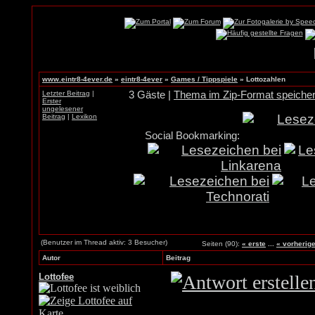
www.eintr8-4ever.de
»
eintr8-4ever
»
Games / Tippspiele
»
Lottozahlen
Letzter Beitrag
|
3 Gäste |
Thema im Zip-Format speiche
Erster
ungelesener
Beitrag
|
Lexikon
Social Bookmarking:
(Benutzer im Thread aktiv: 3 Besucher)
Seiten (90):
« erste
...
« vorherig
Autor
Beitrag
Lottofee