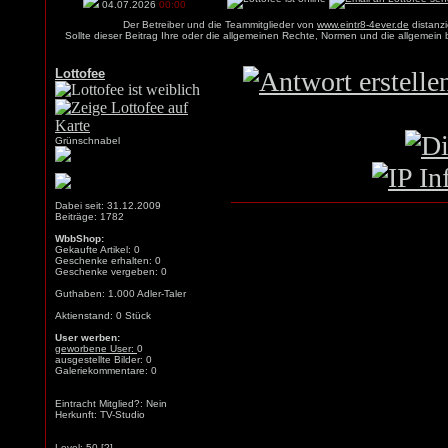
04.07.2026
00:00
Der Betreiber und die Teammitglieder von
www.eintr8-4ever.de
distanzi
Sollte dieser Beitrag Ihre oder die allgemeinen Rechte, Normen und die allgemein
Lottofee
Grünschnabel
Dabei seit: 31.12.2009
Beiträge: 1782
WbbShop:
Gekaufte Artikel: 0
Geschenke erhalten: 0
Geschenke vergeben: 0
Guthaben: 1.000 Adler-Taler
Aktienstand: 0 Stück
User werben:
geworbene User:
0
ausgestellte Bilder: 0
Galeriekommentare: 0
Eintracht Mitglied?: Nein
Herkunft: TV-Studio
Level: 50
[?]