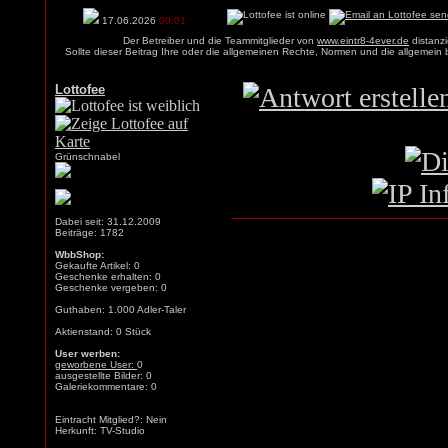
17.06.2026
00:01
Der Betreiber und die Teammitglieder von
www.eintr8-4ever.de
distanzi
Sollte dieser Beitrag Ihre oder die allgemeinen Rechte, Normen und die allgemein
Lottofee
Grünschnabel
Dabei seit: 31.12.2009
Beiträge: 1782
WbbShop:
Gekaufte Artikel: 0
Geschenke erhalten: 0
Geschenke vergeben: 0
Guthaben: 1.000 Adler-Taler
Aktienstand: 0 Stück
User werben:
geworbene User:
0
ausgestellte Bilder: 0
Galeriekommentare: 0
Eintracht Mitglied?: Nein
Herkunft: TV-Studio