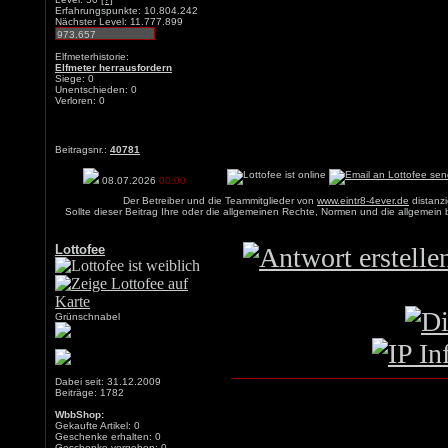
Erfahrungspunkte: 10.804.242
Nächster Level: 11.777.899
Elfmeterhistorie:
Elfmeter herrausfordern
Siege: 0
Unentschieden: 0
Verloren: 0
Beitragsnr.:
40781
08.07.2026
00:00
Der Betreiber und die Teammitglieder von
www.eintr8-4ever.de
distanzi
Sollte dieser Beitrag Ihre oder die allgemeinen Rechte, Normen und die allgemein
Lottofee
Grünschnabel
Dabei seit: 31.12.2009
Beiträge: 1782
WbbShop:
Gekaufte Artikel: 0
Geschenke erhalten: 0
Geschenke vergeben: 0