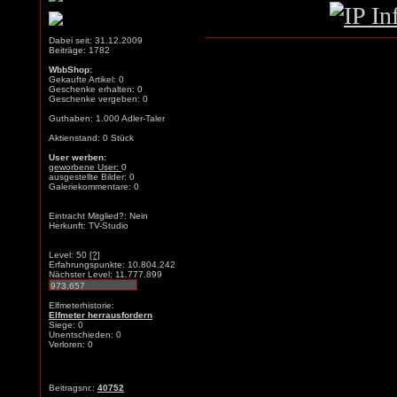
Dabei seit: 31.12.2009
Beiträge: 1782
WbbShop:
Gekaufte Artikel: 0
Geschenke erhalten: 0
Geschenke vergeben: 0
Guthaben: 1.000 Adler-Taler
Aktienstand: 0 Stück
User werben:
geworbene User:
0
ausgestellte Bilder: 0
Galeriekommentare: 0
Eintracht Mitglied?: Nein
Herkunft: TV-Studio
Level: 50
[?]
Erfahrungspunkte: 10.804.242
Nächster Level: 11.777.899
Elfmeterhistorie:
Elfmeter herrausfordern
Siege: 0
Unentschieden: 0
Verloren: 0
Beitragsnr.:
40752