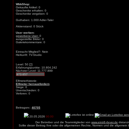
WbbShop:
Gekaufte Artikel: 0
Geschenke erhalten: 0
Geschenke vergeben: 0
Guthaben: 1.000 Adler-Taler
Aktienstand: 0 Stück
User werben:
geworbene User:
0
ausgestellte Bilder: 0
Galeriekommentare: 0
Eintracht Mitglied?: Nein
Herkunft: TV-Studio
Level: 50
[?]
Erfahrungspunkte: 10.804.242
Nächster Level: 11.777.899
Elfmeterhistorie:
Elfmeter herrausfordern
Siege: 0
Unentschieden: 0
Verloren: 0
Beitragsnr.:
40705
20.05.2026
00:00
Der Betreiber und die Teammitglieder von
www.eintr8-4ever.de
distanzi
Sollte dieser Beitrag Ihre oder die allgemeinen Rechte, Normen und die allgemein