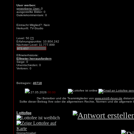
User werben:
geworbene User:
0
ausgestellte Bilder: 0
Galeriekommentare: 0
Eintracht Mitglied?: Nein
Herkunft: TV-Studio
Level: 50
[?]
Erfahrungspunkte: 10.804.242
Nächster Level: 11.777.899
Elfmeterhistorie:
Elfmeter herrausfordern
Siege: 0
Unentschieden: 0
Verloren: 0
Beitragsnr.:
40718
27.05.2026
00:00
Der Betreiber und die Teammitglieder von
www.eintr8-4ever.de
distanzi
Sollte dieser Beitrag Ihre oder die allgemeinen Rechte, Normen und die allgemein
Lottofee
Grünschnabel