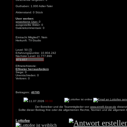
Guthaben: 1.000 Adler-Taler
Aktienstand: 0 Stück
User werben:
geworbene User:
0
ausgestellte Bilder: 0
Galeriekommentare: 0
Eintracht Mitglied?: Nein
Herkunft: TV-Studio
Level: 50
[?]
Erfahrungspunkte: 10.804.242
Nächster Level: 11.777.899
Elfmeterhistorie:
Elfmeter herrausfordern
Siege: 0
Unentschieden: 0
Verloren: 0
Beitragsnr.:
40785
11.07.2026
00:00
Der Betreiber und die Teammitglieder von
www.eintr8-4ever.de
distanzi
Sollte dieser Beitrag Ihre oder die allgemeinen Rechte, Normen und die allgemein
Lottofee