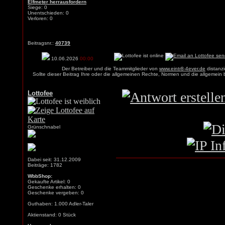
Elfmeter herrausfordern
Siege: 0
Unentschieden: 0
Verloren: 0
Beitragsnr.:
40739
10.06.2026
00:00
Der Betreiber und die Teammitglieder von
www.eintr8-4ever.de
distanzi
Sollte dieser Beitrag Ihre oder die allgemeinen Rechte, Normen und die allgemein
Lottofee
Grünschnabel
Dabei seit: 31.12.2009
Beiträge: 1782
WbbShop:
Gekaufte Artikel: 0
Geschenke erhalten: 0
Geschenke vergeben: 0
Guthaben: 1.000 Adler-Taler
Aktienstand: 0 Stück