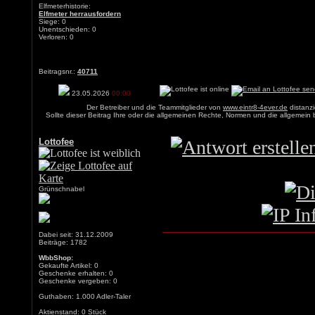
Elfmeterhistorie:
Elfmeter herrausfordern
Siege: 0
Unentschieden: 0
Verloren: 0
Beitragsnr.:
40711
23.05.2026
00:00
Der Betreiber und die Teammitglieder von
www.eintr8-4ever.de
distanzi
Sollte dieser Beitrag Ihre oder die allgemeinen Rechte, Normen und die allgemein
Lottofee
Grünschnabel
Dabei seit: 31.12.2009
Beiträge: 1782
WbbShop:
Gekaufte Artikel: 0
Geschenke erhalten: 0
Geschenke vergeben: 0
Guthaben: 1.000 Adler-Taler
Aktienstand: 0 Stück