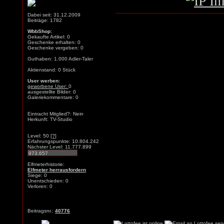
Dabei seit: 31.12.2009
Beiträge: 1782
WbbShop:
Gekaufte Artikel: 0
Geschenke erhalten: 0
Geschenke vergeben: 0
Guthaben: 1.000 Adler-Taler
Aktienstand: 0 Stück
User werben:
geworbene User:
0
ausgestellte Bilder: 0
Galeriekommentare: 0
Eintracht Mitglied?: Nein
Herkunft: TV-Studio
Level: 50
[?]
Erfahrungspunkte: 10.804.242
Nächster Level: 11.777.899
Elfmeterhistorie:
Elfmeter herrausfordern
Siege: 0
Unentschieden: 0
Verloren: 0
Beitragsnr.:
40776