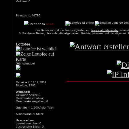
Verloren: 0
Beitragsnr.:
40790
15.07.2026
00:02
Der Betreiber und die Teammitglieder von
www.eintr8-4ever.de
distanzi
Sollte dieser Beitrag Ihre oder die allgemeinen Rechte, Normen und die allgemein
Lottofee
Grünschnabel
Dabei seit: 31.12.2009
Beiträge: 1782
WbbShop:
Gekaufte Artikel: 0
Geschenke erhalten: 0
Geschenke vergeben: 0
Guthaben: 1.000 Adler-Taler
Aktienstand: 0 Stück
User werben:
geworbene User:
0
ausgestellte Bilder: 0