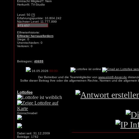
Eintracht Mitglied?: Nein
Herkunft: TV-Studio
Level: 50
[?]
Erfahrungspunkte: 10.804.242
Nächster Level: 11.777.899
Elfmeterhistorie:
Elfmeter herrausfordern
Siege: 0
Unentschieden: 0
Verloren: 0
Beitragsnr.:
40699
16.05.2026
00:00
Der Betreiber und die Teammitglieder von
www.eintr8-4ever.de
distanzi
Sollte dieser Beitrag Ihre oder die allgemeinen Rechte, Normen und die allgemein
Lottofee
Grünschnabel
Dabei seit: 31.12.2009
Beiträge: 1782