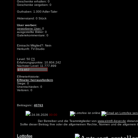
Geschenke erhalten: 0
Geschenke vergeben: 0
Guthaben: 1.000 Adler-Taler
Aktienstand: 0 Stück
User werben:
geworbene User:
0
ausgestellte Bilder: 0
Galeriekommentare: 0
Eintracht Mitglied?: Nein
Herkunft: TV-Studio
Level: 50
[?]
Erfahrungspunkte: 10.804.242
Nächster Level: 11.777.899
Elfmeterhistorie:
Elfmeter herrausfordern
Siege: 0
Unentschieden: 0
Verloren: 0
Beitragsnr.:
40763
24.06.2026
00:00
Der Betreiber und die Teammitglieder von
www.eintr8-4ever.de
distanzi
Sollte dieser Beitrag Ihre oder die allgemeinen Rechte, Normen und die allgemein
Lottofee