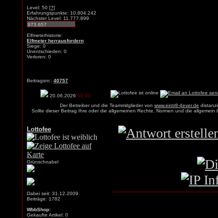
Level: 50
[?]
Erfahrungspunkte: 10.804.242
Nächster Level: 11.777.899
Elfmeterhistorie:
Elfmeter herrausfordern
Siege: 0
Unentschieden: 0
Verloren: 0
Beitragsnr.:
40757
20.06.2026
00:00
Der Betreiber und die Teammitglieder von
www.eintr8-4ever.de
distanzi
Sollte dieser Beitrag Ihre oder die allgemeinen Rechte, Normen und die allgemein
Lottofee
Grünschnabel
Dabei seit: 31.12.2009
Beiträge: 1782
WbbShop:
Gekaufte Artikel: 0