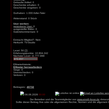
Gekaufte Artikel: 0
Geschenke erhalten: 0
Geschenke vergeben: 0
Guthaben: 1.000 Adler-Taler
Aktienstand: 0 Stück
User werben:
geworbene User:
0
ausgestellte Bilder: 0
Galeriekommentare: 0
Eintracht Mitglied?: Nein
Herkunft: TV-Studio
Level: 50
[?]
Erfahrungspunkte: 10.804.242
Nächster Level: 11.777.899
Elfmeterhistorie:
Elfmeter herrausfordern
Siege: 0
Unentschieden: 0
Verloren: 0
Beitragsnr.:
40732
06.06.2026
00:00
Der Betreiber und die Teammitglieder von
www.eintr8-4ever.de
distanzi
Sollte dieser Beitrag Ihre oder die allgemeinen Rechte, Normen und die allgemein