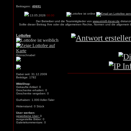
Beitragsnr.:
40691
13.05.2026
00:00
Der Betreiber und die Teammitglieder von
www.eintr8-4ever.de
distanzi
Sollte dieser Beitrag Ihre oder die allgemeinen Rechte, Normen und die allgemein
Lottofee
Grünschnabel
Dabei seit: 31.12.2009
Beiträge: 1782
WbbShop:
Gekaufte Artikel: 0
Geschenke erhalten: 0
Geschenke vergeben: 0
Guthaben: 1.000 Adler-Taler
Aktienstand: 0 Stück
User werben:
geworbene User:
0
ausgestellte Bilder: 0
Galeriekommentare: 0