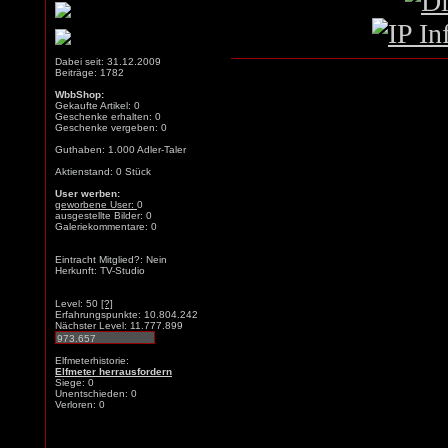
Dabei seit: 31.12.2009
Beiträge: 1782
WbbShop:
Gekaufte Artikel: 0
Geschenke erhalten: 0
Geschenke vergeben: 0
Guthaben: 1.000 Adler-Taler
Aktienstand: 0 Stück
User werben:
geworbene User:
0
ausgestellte Bilder: 0
Galeriekommentare: 0
Eintracht Mitglied?: Nein
Herkunft: TV-Studio
Level: 50
[?]
Erfahrungspunkte: 10.804.242
Nächster Level: 11.777.899
Elfmeterhistorie:
Elfmeter herrausfordern
Siege: 0
Unentschieden: 0
Verloren: 0