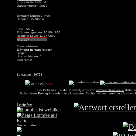
ausgestellte Bilder: 0
Galeriekommentare: 0
Eintracht Mitglied?: Nein
Herkunft: TV-Studio
Level: 50
[?]
Erfahrungspunkte: 10.804.242
Nächster Level: 11.777.899
Elfmeterhistorie:
Elfmeter herrausfordern
Siege: 0
Unentschieden: 0
Verloren: 0
Beitragsnr.:
40772
01.07.2026
00:00
Der Betreiber und die Teammitglieder von
www.eintr8-4ever.de
distanzi
Sollte dieser Beitrag Ihre oder die allgemeinen Rechte, Normen und die allgemein
Lottofee
Grünschnabel