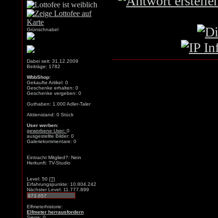
Grünschnabel
Dabei seit: 31.12.2009
Beiträge: 1782
WbbShop:
Gekaufte Artikel: 0
Geschenke erhalten: 0
Geschenke vergeben: 0
Guthaben: 1.000 Adler-Taler
Aktienstand: 0 Stück
User werben:
geworbene User:
0
ausgestellte Bilder: 0
Galeriekommentare: 0
Eintracht Mitglied?: Nein
Herkunft: TV-Studio
Level: 50
[?]
Erfahrungspunkte: 10.804.242
Nächster Level: 11.777.899
Elfmeterhistorie:
Elfmeter herrausfordern
Siege: 0