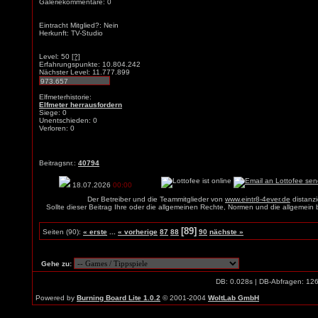
Galeriekommentare: 0
Eintracht Mitglied?: Nein
Herkunft: TV-Studio
Level: 50
[?]
Erfahrungspunkte: 10.804.242
Nächster Level: 11.777.899
Elfmeterhistorie:
Elfmeter herrausfordern
Siege: 0
Unentschieden: 0
Verloren: 0
Beitragsnr.:
40794
18.07.2026
00:00
Der Betreiber und die Teammitglieder von
www.eintr8-4ever.de
distanzi
Sollte dieser Beitrag Ihre oder die allgemeinen Rechte, Normen und die allgemein
[89]
Seiten (90):
« erste
...
« vorherige
87
88
90
nächste »
Gehe zu:
DB: 0.028s | DB-Abfragen: 12
Powered by
Burning Board Lite 1.0.2
© 2001-2004
WoltLab GmbH