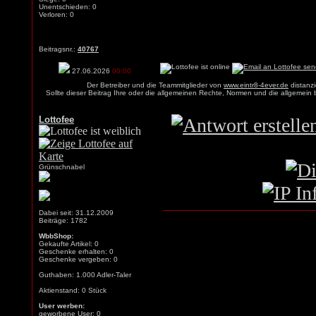
Unentschieden: 0
Verloren: 0
Beitragsnr.:
40767
27.06.2026
00:00
Der Betreiber und die Teammitglieder von
www.eintr8-4ever.de
distanzi
Sollte dieser Beitrag Ihre oder die allgemeinen Rechte, Normen und die allgemein
Lottofee
Grünschnabel
Dabei seit: 31.12.2009
Beiträge: 1782
WbbShop:
Gekaufte Artikel: 0
Geschenke erhalten: 0
Geschenke vergeben: 0
Guthaben: 1.000 Adler-Taler
Aktienstand: 0 Stück
User werben:
geworbene User:
0