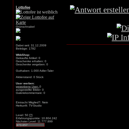
Lottofee
Grünschnabel
Dabei seit: 31.12.2009
Beiträge: 1782
WbbShop:
Gekaufte Artikel: 0
Geschenke erhalten: 0
Geschenke vergeben: 0
Guthaben: 1.000 Adler-Taler
Aktienstand: 0 Stück
User werben:
geworbene User:
0
ausgestellte Bilder: 0
Galeriekommentare: 0
Eintracht Mitglied?: Nein
Herkunft: TV-Studio
Level: 50
[?]
Erfahrungspunkte: 10.804.242
Nächster Level: 11.777.899