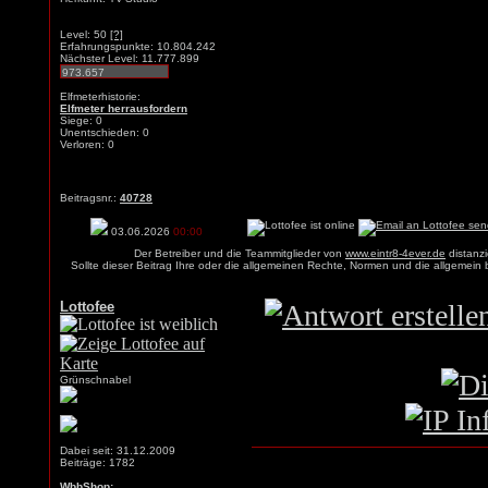
Level: 50
[?]
Erfahrungspunkte: 10.804.242
Nächster Level: 11.777.899
Elfmeterhistorie:
Elfmeter herrausfordern
Siege: 0
Unentschieden: 0
Verloren: 0
Beitragsnr.:
40728
03.06.2026
00:00
Der Betreiber und die Teammitglieder von
www.eintr8-4ever.de
distanzi
Sollte dieser Beitrag Ihre oder die allgemeinen Rechte, Normen und die allgemein
Lottofee
Grünschnabel
Dabei seit: 31.12.2009
Beiträge: 1782
WbbShop: