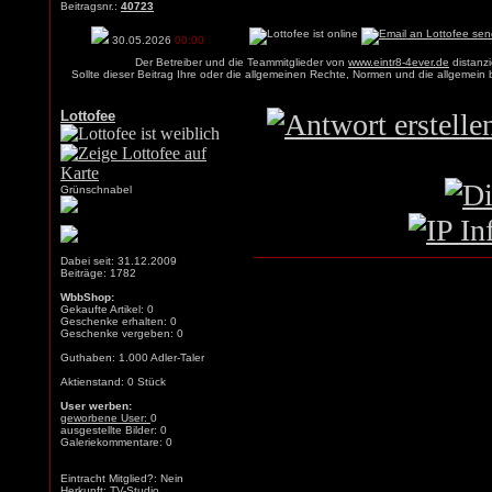
Beitragsnr.:
40723
30.05.2026
00:00
Der Betreiber und die Teammitglieder von
www.eintr8-4ever.de
distanzi
Sollte dieser Beitrag Ihre oder die allgemeinen Rechte, Normen und die allgemein
Lottofee
Grünschnabel
Dabei seit: 31.12.2009
Beiträge: 1782
WbbShop:
Gekaufte Artikel: 0
Geschenke erhalten: 0
Geschenke vergeben: 0
Guthaben: 1.000 Adler-Taler
Aktienstand: 0 Stück
User werben:
geworbene User:
0
ausgestellte Bilder: 0
Galeriekommentare: 0
Eintracht Mitglied?: Nein
Herkunft: TV-Studio