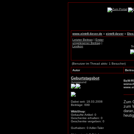
www.eintr8-4ever.de
»
eintr8-4ever
»
Dies
Letzter Beitrag
|
Erster
ungelesener Beitrag
|
Lexikon
S
(Benutzer im Thread aktiv: 1 Besucher)
Autor
Beitra
Geburtstagsbot
BaW-RS
Jungspund
wünsch
www.ei
Zum G
Dabei seit: 18.03.2008
Beiträge: 699
zum W
daran
WbbShop:
Gekaufte Artikel: 0
heuti
Geschenke erhalten: 0
Geschenke vergeben: 0
Guthaben: 0 Adler-Taler