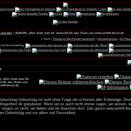
 und das
»
BaW-RS, alles Gute zum 64. wünscht Dir das Team von www.eintr8-4ever.de
1 Gast |
Thema im Zip-Format speichern
|
Druckvorschau
|
An Fre
ocial Bookmarking:
g
, alles Gute zum 64.
t Dir das Team von
ntr8-4ever.de
eburtstag Geburtstag ist wohl ohne Frage der schönste aller Erdentage. Drum 
iegenfest dir gratulieren. Wenn wir es auch nicht immer sagen, wir wissen, w
, vergiss es nicht, wir lieben und wir brauchen dich. Das ganze www.eintr8-4e
gen Geburtstag und vor allem viel Gesundheit.