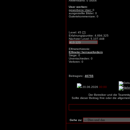
Aktienstand: 0 Stück
User werben:
geworbene User:
0
ausgestellte Bilder: 0
Galeriekommentare: 0
Level: 45
[?]
Erfahrungspunkte: 4.694.325
Nächster Level: 5.107.448
Elfmeterhistorie:
Elfmeter herrausfordern
Siege: 0
Unentschieden: 0
Verloren: 0
Beitragsnr.:
40755
20.06.2026
00:00
Der Betreiber und die Teammit
Sollte dieser Beitrag Ihre oder die allgem
Gehe zu: