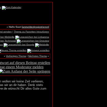
» Hallo Gast [
anmelden
|
registrieren
]
und senden
|
Thema zu Favoriten hinzufügen
«
Vorheriges Thema
|
Nächstes Thema
»
wollen wir keine Zeit verlieren,
as wir an dir haben. Denk stets
ver.de wünscht Dir alles Gute zum