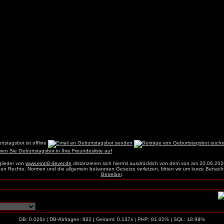
glieder von
www.eintr8-4ever.de
distanzieren sich hiermit ausdrücklich von dem von am 20.06.202
einen Rechte, Normen und die allgemein bekannten Gesetze verletzen, bitten wir um kurze Benach
Betreiber
.
DB: 0.026s | DB-Abfragen: 862 | Gesamt: 0.137s | PHP: 81.02% | SQL: 18.98%