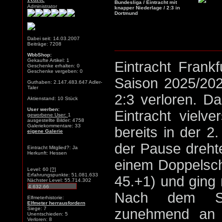
Bundesliga / Eintracht mit
Administrator
knapper Niederlage / 2:3 in
Dortmund
Dabei seit: 14.03.2007
Beiträge: 7208
WbbShop:
Gekaufte Artikel: 1
Eintracht Frankf
Geschenke erhalten: 0
Geschenke vergeben: 0
Saison 2025/202
Guthaben: 2.147.483.647 Adler-
Taler
2:3 verloren. D
Aktienstand: 10 Stück
User werben:
Eintracht vielv
geworbene User:
1
ausgestellte Bilder: 4758
Galeriekommentare: 33
bereits in der 2
eigene Galerie
der Pause dreht
Eintracht Mitglied?: Ja
Herkunft: Hessen
einem Doppelsch
Level: 60
[?]
Erfahrungspunkte: 51.081.633
45.+1) und ging 
Nächster Level: 55.714.302
Nach dem Sei
Elfmeterhistorie:
Elfmeter herrausfordern
Siege: 7
zunehmend an 
Unentschieden: 5
Verloren: 8