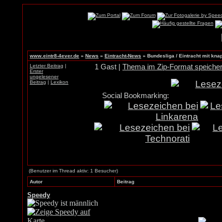
www.eintr8-4ever.de
»
News
»
Eintracht-News
»
Bundesliga / Eintracht mit kna
Letzter Beitrag
|
1 Gast |
Thema im Zip-Format speiche
Erster
ungelesener
Beitrag
|
Lexikon
Social Bookmarking:
(Benutzer im Thread aktiv: 1 Besucher)
Autor
Beitrag
Speedy