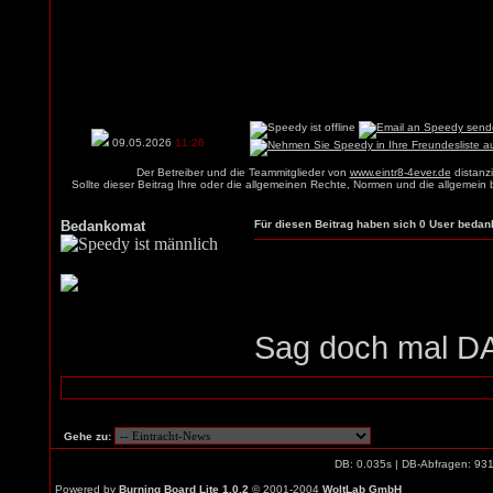
09.05.2026
11:26
Der Betreiber und die Teammitglieder von
www.eintr8-4ever.de
distanzi
Sollte dieser Beitrag Ihre oder die allgemeinen Rechte, Normen und die allgemein
Bedankomat
Für diesen Beitrag haben sich 0 User bedank
Sag doch mal DA
Gehe zu:
DB: 0.035s | DB-Abfragen: 93
Powered by
Burning Board Lite 1.0.2
© 2001-2004
WoltLab GmbH