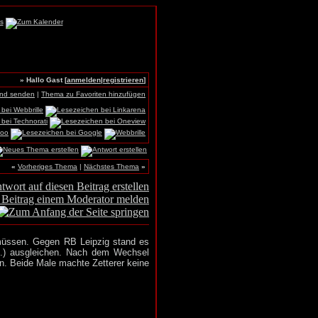
» Hallo Gast [
anmelden
|
registrieren
]
und senden
|
Thema zu Favoriten hinzufügen
«
Vorheriges Thema
|
Nächstes Thema
»
n müssen. Gegen RB Leipzig stand es
4.) ausgleichen. Nach dem Wechsel
len. Beide Male machte Zetterer keine