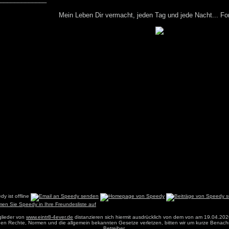
Mein Leben Dir vermacht, jeden Tag und jede Nacht... Fo
glieder von
www.eintr8-4ever.de
distanzieren sich hiermit ausdrücklich von dem von am 19.04.202
einen Rechte, Normen und die allgemein bekannten Gesetze verletzen, bitten wir um kurze Benach
Betreiber
.