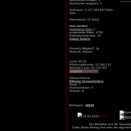
Geschenke erhalten: 0
Geschenke vergeben: 0
Guthaben: 2.147.483.647 Adler-
Taler
Aktienstand: 10 Stück
User werben:
geworbene User:
1
ausgestellte Bilder: 4758
Galeriekommentare: 33
eigene Galerie
Eintracht Mitglied?: Ja
Herkunft: Hessen
Level: 60
[?]
Erfahrungspunkte: 51.086.212
Nächster Level: 55.714.302
Elfmeterhistorie:
Elfmeter herrausfordern
Siege: 7
Unentschieden: 5
Verloren: 8
Beitragsnr.:
40636
19.04.2026
12:35
Der Betreiber und die Teammit
Sollte dieser Beitrag Ihre oder die allgem