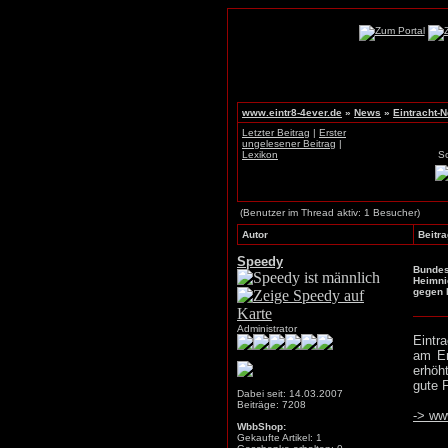
www.eintr8-4ever.de
»
News
»
Eintracht-
Letzter Beitrag
|
Erster
ungelesener Beitrag
|
Lexikon
S
(Benutzer im Thread aktiv: 1 Besucher)
Autor
Beitra
Speedy
Bundesl
Heimnie
gegen 
Administrator
Eintr
am En
erhöht
gute F
Dabei seit: 14.03.2007
Beiträge: 7208
-> ww
WbbShop:
Gekaufte Artikel: 1
_____