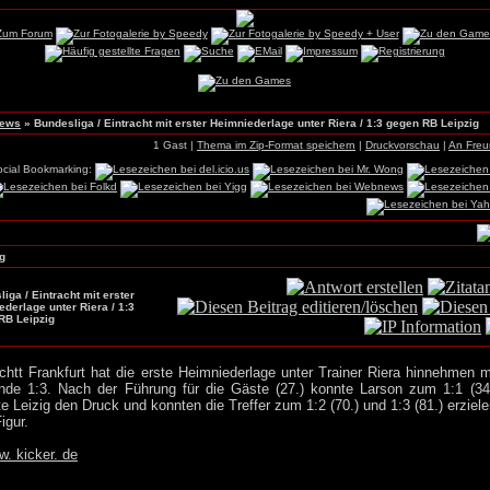
News
»
Bundesliga / Eintracht mit erster Heimniederlage unter Riera / 1:3 gegen RB Leipzig
1 Gast |
Thema im Zip-Format speichern
|
Druckvorschau
|
An Fre
ocial Bookmarking:
g
iga / Eintracht mit erster
derlage unter Riera / 1:3
RB Leipzig
achtt Frankfurt hat die erste Heimniederlage unter Trainer Riera hinnehme
de 1:3. Nach der Führung für die Gäste (27.) konnte Larson zum 1:1 (3
e Leizig den Druck und konnten die Treffer zum 1:2 (70.) und 1:3 (81.) erzie
igur.
w. kicker. de
_____________