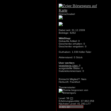
Grünschnabel
Dabei seit: 31.12.2009
Beiträge: 6262
WbbShop:
Gekaufte Artikel: 0
Geschenke erhalten: 0
Geschenke vergeben: 0
Guthaben: 1.030 Adler-Taler
Aktienstand: 0 Stück
User werben:
geworbene User:
0
ausgestellte Bilder: 0
Galeriekommentare: 0
Eintracht Mitglied?: Nein
Herkunft: Frankfurt
Themenstarter
Level: 58
[?]
Erfahrungspunkte: 37.962.058
Nächster Level: 41.283.177