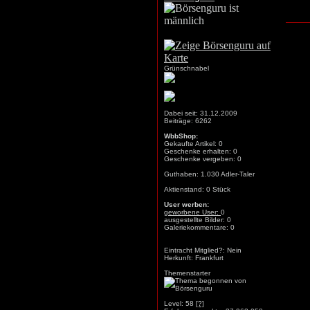
Grünschnabel
Dabei seit: 31.12.2009
Beiträge: 6262
WbbShop:
Gekaufte Artikel: 0
Geschenke erhalten: 0
Geschenke vergeben: 0
Guthaben: 1.030 Adler-Taler
Aktienstand: 0 Stück
User werben:
geworbene User:
0
ausgestellte Bilder: 0
Galeriekommentare: 0
Eintracht Mitglied?: Nein
Herkunft: Frankfurt
Themenstarter
Level: 58
[?]