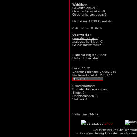
WbbShop:
Gekaufte Artikel: 0
Geschenke erhalten: 0
Geschenke vergeben: 0
Guthaben: 1.030 Adler-Taler
Aktienstand: 0 Stück
User werben:
geworbene User:
0
ausgestellte Bilder: 0
Galeriekommentare: 0
Eintracht Mitglied?: Nein
Herkunft: Frankfurt
Level: 58
[?]
Erfahrungspunkte: 37.962.058
Nächster Level: 41.283.177
Elfmeterhistorie:
Elfmeter herrausfordern
Siege: 0
Unentschieden: 0
Verloren: 0
Beitragsnr.:
14467
31.12.2009
17:03
Der Betreiber und die Teammit
Sollte dieser Beitrag Ihre oder die allgem