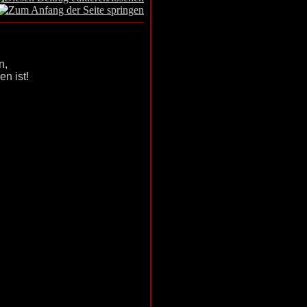
n,
n ist!