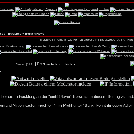
s / Tippspiele
»
Börsen-News
8 Gäste |
Thema im Zip-Format speichern
|
Druckvorschau
|
An Fre
ocial Bookmarking:
[1]
Seiten (314):
2
3
nächste »
...
letzte »
g
-
über die Entwicklung an der "eintr8-4ever"-Börse ist in diesem Beitrag zu find
jemand Aktien kaufen möchte: -> im Profil unter "Bank" könnt ihr euere Adler-T