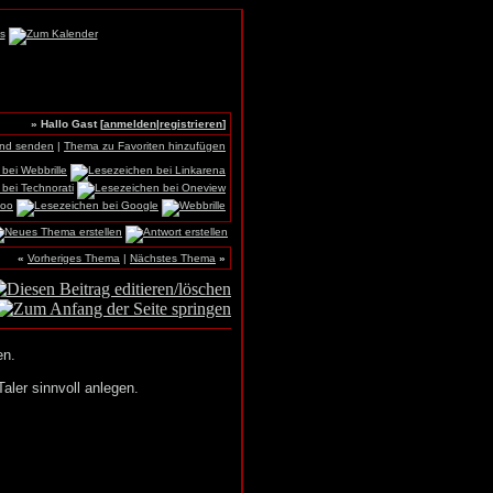
» Hallo Gast [
anmelden
|
registrieren
]
und senden
|
Thema zu Favoriten hinzufügen
«
Vorheriges Thema
|
Nächstes Thema
»
en.
aler sinnvoll anlegen.