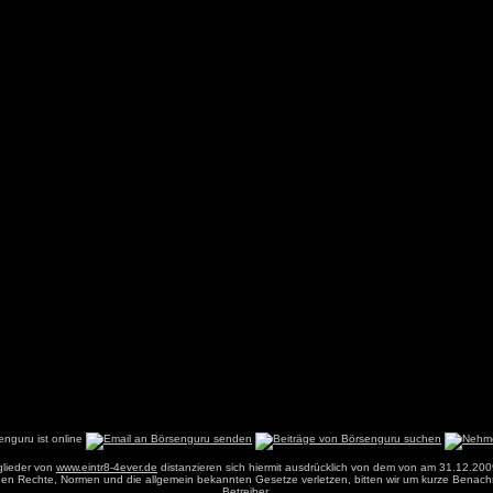
glieder von
www.eintr8-4ever.de
distanzieren sich hiermit ausdrücklich von dem von am 31.12.200
einen Rechte, Normen und die allgemein bekannten Gesetze verletzen, bitten wir um kurze Benach
Betreiber
.