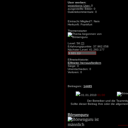
User werben:
geworbene User:
0
ausgestellte Bilder: 0
Galeriekommentare: 0
Eintracht Mitglied?: Nein
Herkunft: Frankfurt
Themenstarter
Level: 58
[?]
Erfahrungspunkte: 37.962.058
Nächster Level: 41.283.177
Elfmeterhistorie:
Elfmeter herrausfordern
Siege: 0
Unentschieden: 0
Verloren: 0
Beitragsnr.:
14485
01.01.2010
01:00
Der Betreiber und die Teammit
Sollte dieser Beitrag Ihre oder die allgem
Börsenguru