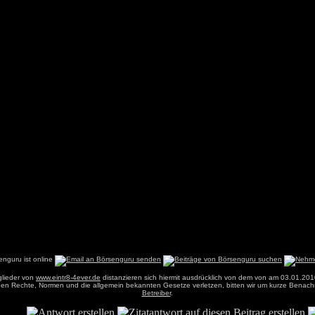
glieder von
www.eintr8-4ever.de
distanzieren sich hiermit ausdrücklich von dem von am 03.01.201
einen Rechte, Normen und die allgemein bekannten Gesetze verletzen, bitten wir um kurze Benach
Betreiber
.