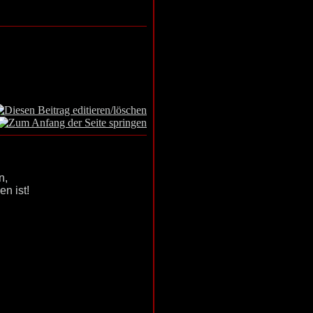
n,
n ist!