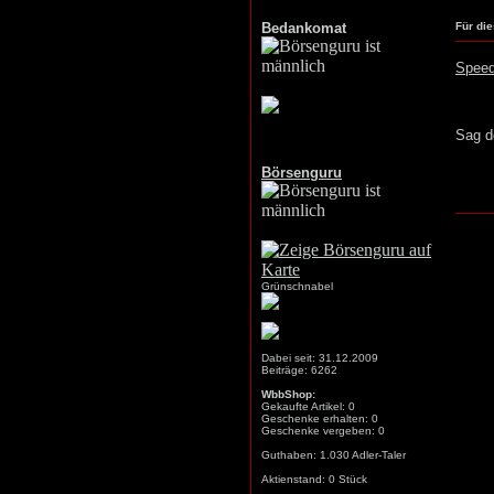
Bedankomat
Für di
Spee
Sag d
Börsenguru
Grünschnabel
Dabei seit: 31.12.2009
Beiträge: 6262
WbbShop:
Gekaufte Artikel: 0
Geschenke erhalten: 0
Geschenke vergeben: 0
Guthaben: 1.030 Adler-Taler
Aktienstand: 0 Stück