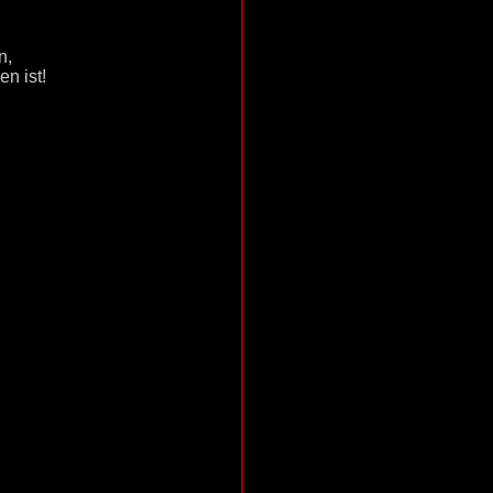
n,
n ist!