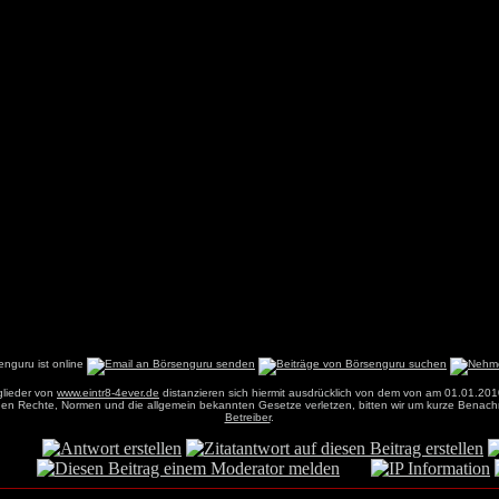
glieder von
www.eintr8-4ever.de
distanzieren sich hiermit ausdrücklich von dem von am 01.01.201
einen Rechte, Normen und die allgemein bekannten Gesetze verletzen, bitten wir um kurze Benach
Betreiber
.