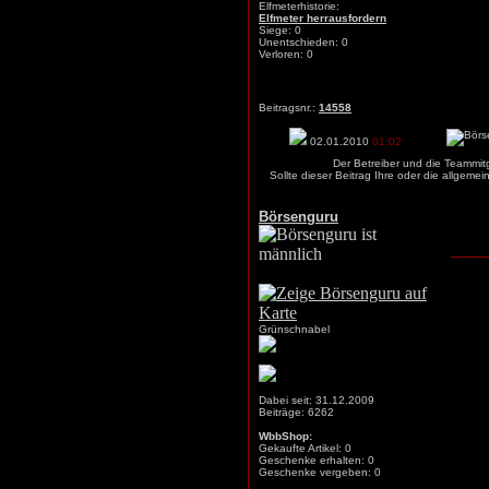
Elfmeterhistorie:
Elfmeter herrausfordern
Siege: 0
Unentschieden: 0
Verloren: 0
Beitragsnr.:
14558
02.01.2010
01:02
Der Betreiber und die Teammit
Sollte dieser Beitrag Ihre oder die allgem
Börsenguru
Grünschnabel
Dabei seit: 31.12.2009
Beiträge: 6262
WbbShop:
Gekaufte Artikel: 0
Geschenke erhalten: 0
Geschenke vergeben: 0