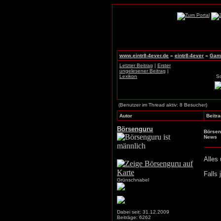
www.eintr8-4ever.de
»
eintr8-4ever
»
Game
Letzter Beitrag
|
Erster
ungelesener Beitrag
|
Lexikon
S
(Benutzer im Thread aktiv: 8 Besucher)
Autor
Beitra
Börsenguru
Börsen
News
Alles 
Falls 
Grünschnabel
Dabei seit: 31.12.2009
Beiträge: 6262