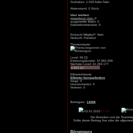
Guthaben: 1.030 Adler-Taler
Aktienstand: 0 Stück
User werben:
geworbene User:
0
ausgestellte Bilder: 0
Galeriekommentare: 0
Eintracht Mitglied?: Nein
Herkunft: Frankfurt
Themenstarter
Level: 58
[?]
Erfahrungspunkte: 37.962.058
Nächster Level: 41.283.177
Elfmeterhistorie:
Elfmeter herrausfordern
Siege: 0
Unentschieden: 0
Verloren: 0
Beitragsnr.:
14588
03.01.2010
01:00
Der Betreiber und die Teammit
Sollte dieser Beitrag Ihre oder die allgem
Börsenguru