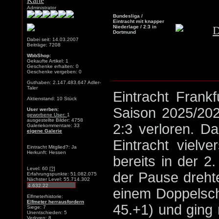
Administrator
Bundesliga /
Eintracht mit knapper
Niederlage / 2:3 in
Dortmund
Dabei seit: 14.03.2007
Beiträge: 7208
WbbShop:
Gekaufte Artikel: 1
Geschenke erhalten: 0
Geschenke vergeben: 0
Guthaben: 2.147.483.647 Adler-
Taler
Eintracht Frankf
Aktienstand: 10 Stück
Saison 2025/202
User werben:
geworbene User:
1
ausgestellte Bilder: 4758
2:3 verloren. D
Galeriekommentare: 33
eigene Galerie
Eintracht vielv
Eintracht Mitglied?: Ja
Herkunft: Hessen
bereits in der 2
Level: 60
[?]
der Pause dreht
Erfahrungspunkte: 51.082.075
Nächster Level: 55.714.302
einem Doppelsch
Elfmeterhistorie:
Elfmeter herrausfordern
45.+1) und ging 
Siege: 7
Unentschieden: 5
Verloren: 8