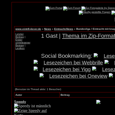
www.eintr8-4ever.de
»
News
»
Eintracht-News
»
Bundesliga / Eintracht mit kna
Letzter
1 Gast |
Thema im Zip-Format
Beitrag
|
Erster
ungelesener
Beitrag
|
Lexikon
Social Bookmarking:
(Benutzer im Thread aktiv: 1 Besucher)
Autor
Beitrag
Speedy