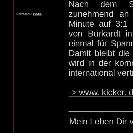
Nach dem Sei
zunehmend an 
Beitragsnr.:
40684
Minute auf 3:1 
von Burkardt i
einmal für Span
Damit bleibt die
wird in der kom
international vert
-> www. kicker. 
_____________
Mein Leben Dir v